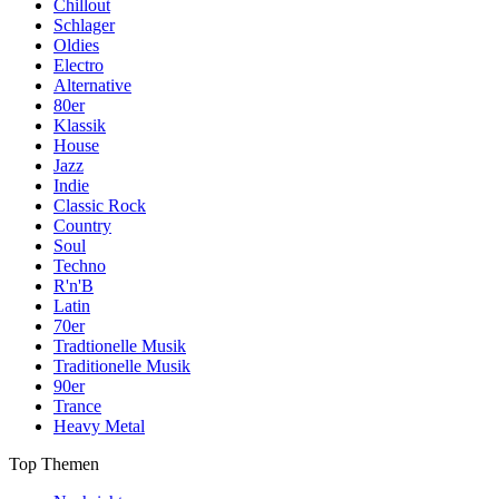
Chillout
Schlager
Oldies
Electro
Alternative
80er
Klassik
House
Jazz
Indie
Classic Rock
Country
Soul
Techno
R'n'B
Latin
70er
Tradtionelle Musik
Traditionelle Musik
90er
Trance
Heavy Metal
Top Themen