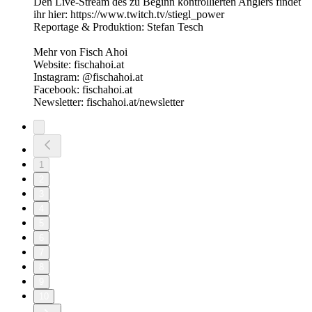
Den Live-Stream des zu Beginn kontrollierten Anglers findet
ihr hier: https://www.twitch.tv/stiegl_power
Reportage & Produktion: Stefan Tesch
Mehr von Fisch Ahoi
Website: fischahoi.at
Instagram: @fischahoi.at
Facebook: fischahoi.at
Newsletter: fischahoi.at/newsletter
1
2
3
4
5
6
7
8
9
10