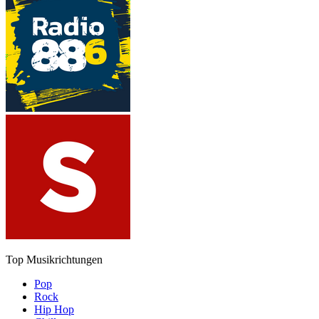
Top Musikrichtungen
Pop
Rock
Hip Hop