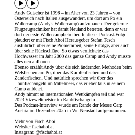
Andy Gutscher ist 1996 – im Alter von 23 Jahren – von
Österreich nach Italien ausgewandert, um dort am Po ein
Wallercamp (Andy's Wallercamp) aufzubauen. Der gelernte
Flugzeugtechniker hat damit Neuland betreten, denn er war
dort der erste Wallercampbetreiber. In dieser Podcast-Folge
plaudert er mit Fisch Ahoi Herausgeber Stefan Tesch
ausführlich über seine Pionierarbeit, seine Erfolge, aber auch
über seine Rückschläge. So etwas vernichtete das
Hochwasser im Jahr 2000 das ganze Camp und Andy musste
alles neu aufbauen.
Ebenso erzählt Andy über die sich ändernden Methoden beim
Welsfischen am Po, über das Karpfenfischen und das
Zanderfischen. Und natürlich sprechen wir über das
Thunfischangeln im Mittelmeer, das er ebenfalls in seinem
Camp anbietet.
Andy nimmt an internationalen Wettkämpfen teil und war
2023 Vizeweltmeister im Raubfischangeln.
Das Podcast-Interview wurde am Rande der Messe Carp
Austria im Dezember 2025 in Wr. Neustadt aufgenommen.
Mehr von Fisch Ahoi
Website: fischahoi.at
Instagram: @fischahoi.at