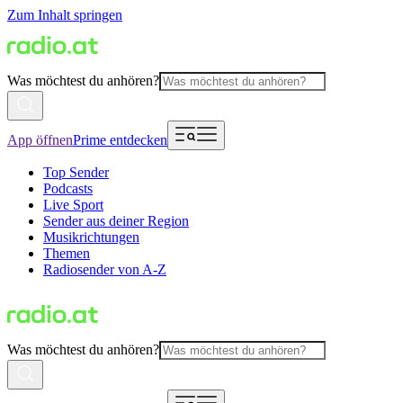
Zum Inhalt springen
Was möchtest du anhören?
App öffnen
Prime entdecken
Top Sender
Podcasts
Live Sport
Sender aus deiner Region
Musikrichtungen
Themen
Radiosender von A-Z
Was möchtest du anhören?