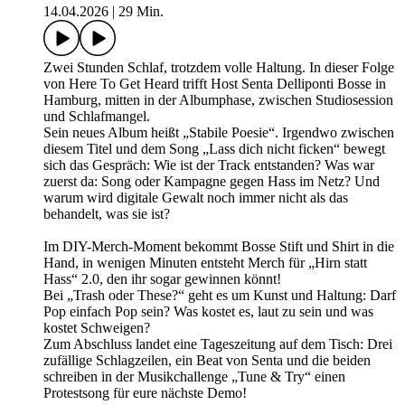
14.04.2026
|
29 Min.
Zwei Stunden Schlaf, trotzdem volle Haltung. In dieser Folge
von Here To Get Heard trifft Host Senta Delliponti Bosse in
Hamburg, mitten in der Albumphase, zwischen Studiosession
und Schlafmangel.
Sein neues Album heißt „Stabile Poesie“. Irgendwo zwischen
diesem Titel und dem Song „Lass dich nicht ficken“ bewegt
sich das Gespräch: Wie ist der Track entstanden? Was war
zuerst da: Song oder Kampagne gegen Hass im Netz? Und
warum wird digitale Gewalt noch immer nicht als das
behandelt, was sie ist?
Im DIY-Merch-Moment bekommt Bosse Stift und Shirt in die
Hand, in wenigen Minuten entsteht Merch für „Hirn statt
Hass“ 2.0, den ihr sogar gewinnen könnt!
Bei „Trash oder These?“ geht es um Kunst und Haltung: Darf
Pop einfach Pop sein? Was kostet es, laut zu sein und was
kostet Schweigen?
Zum Abschluss landet eine Tageszeitung auf dem Tisch: Drei
zufällige Schlagzeilen, ein Beat von Senta und die beiden
schreiben in der Musikchallenge „Tune & Try“ einen
Protestsong für eure nächste Demo!