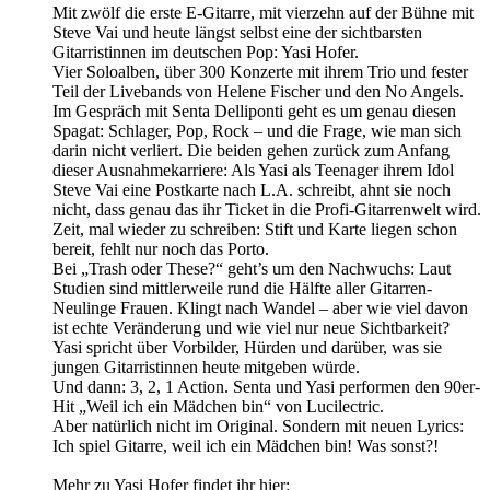
Mit zwölf die erste E-Gitarre, mit vierzehn auf der Bühne mit
Steve Vai und heute längst selbst eine der sichtbarsten
Gitarristinnen im deutschen Pop: Yasi Hofer.
Vier Soloalben, über 300 Konzerte mit ihrem Trio und fester
Teil der Livebands von Helene Fischer und den No Angels.
Im Gespräch mit Senta Delliponti geht es um genau diesen
Spagat: Schlager, Pop, Rock – und die Frage, wie man sich
darin nicht verliert. Die beiden gehen zurück zum Anfang
dieser Ausnahmekarriere: Als Yasi als Teenager ihrem Idol
Steve Vai eine Postkarte nach L.A. schreibt, ahnt sie noch
nicht, dass genau das ihr Ticket in die Profi-Gitarrenwelt wird.
Zeit, mal wieder zu schreiben: Stift und Karte liegen schon
bereit, fehlt nur noch das Porto.
Bei „Trash oder These?“ geht’s um den Nachwuchs: Laut
Studien sind mittlerweile rund die Hälfte aller Gitarren-
Neulinge Frauen. Klingt nach Wandel – aber wie viel davon
ist echte Veränderung und wie viel nur neue Sichtbarkeit?
Yasi spricht über Vorbilder, Hürden und darüber, was sie
jungen Gitarristinnen heute mitgeben würde.
Und dann: 3, 2, 1 Action. Senta und Yasi performen den 90er-
Hit „Weil ich ein Mädchen bin“ von Lucilectric.
Aber natürlich nicht im Original. Sondern mit neuen Lyrics:
Ich spiel Gitarre, weil ich ein Mädchen bin! Was sonst?!
Mehr zu Yasi Hofer findet ihr hier: