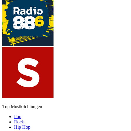
Top Musikrichtungen
Pop
Rock
Hip Hop