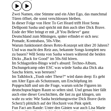
Zwei Namen, eine Stimme und ein Alter Ego, das manchmal
Türen öffnet, die sonst verschlossen bleiben.
In dieser Folge von Here To Get Heard trifft Host Senta
Delliponti Sasha und spricht mit ihm auch über Dick Brave.
Ende der 90er bringt er mit „If You Believe“ ganz
Deutschland zum Mitsingen, später erfindet er sich neu:
Pomade, Kontrabass, 50s-Vibe.
Warum funktioniert dieses Retro-Konzept seit über 20 Jahren?
Und was macht den Reiz aus, bekannte Songs komplett neu
zu bauen? Will Senta von Sasha wissen während die beiden
Dicks „Back for Good“ im 50s-Stil hören.
Im Schlagzeilen-Bingo wird’s absurd: Techno-Album,
Dschungelcamp oder ESC was würde Sasha aka Dick aka
Sascha feiern, was bereuen?
Im Talkblock „Trash oder These?“ wird dann deep: Es geht
um Alter Egos als Schutzraum, um Erschöpfung im
Popgeschäft und um die Frage, warum solche Figuren im
deutschsprachigen Raum so selten sind. Und genau hier fällt
auch eine dieser Geschichten, die fast zu gut klingen, um
wahr zu sein: Wie Sasha beziehungsweise Dick Brave (kein
Scherz!) plötzlich auf der Hochzeit von Pink spielt.
Fun Fact am Rande: Unter den Gästen war auch Lisa Marie