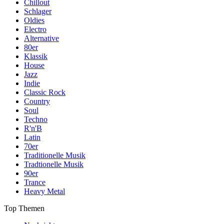
Chillout
Schlager
Oldies
Electro
Alternative
80er
Klassik
House
Jazz
Indie
Classic Rock
Country
Soul
Techno
R'n'B
Latin
70er
Traditionelle Musik
Tradtionelle Musik
90er
Trance
Heavy Metal
Top Themen