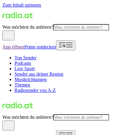
Zum Inhalt springen
Was möchtest du anhören?
App öffnen
Prime entdecken
Top Sender
Podcasts
Live Sport
Sender aus deiner Region
Musikrichtungen
Themen
Radiosender von A-Z
Was möchtest du anhören?