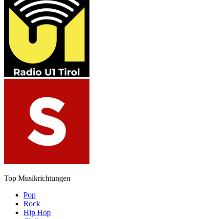
Top Musikrichtungen
Pop
Rock
Hip Hop