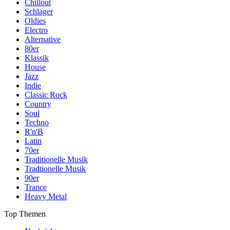
Chillout
Schlager
Oldies
Electro
Alternative
80er
Klassik
House
Jazz
Indie
Classic Rock
Country
Soul
Techno
R'n'B
Latin
70er
Traditionelle Musik
Tradtionelle Musik
90er
Trance
Heavy Metal
Top Themen