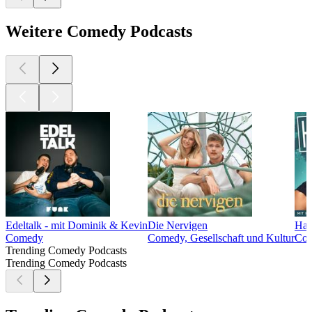
Weitere Comedy Podcasts
Edeltalk - mit Dominik & Kevin
Die Nervigen
Haw
Comedy
Comedy, Gesellschaft und Kultur
Com
Trending Comedy Podcasts
Trending Comedy Podcasts