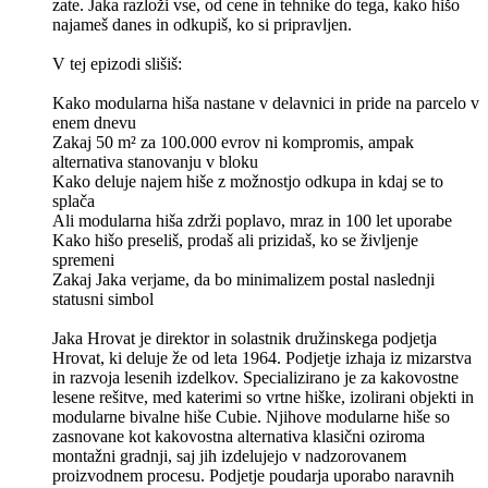
zate. Jaka razloži vse, od cene in tehnike do tega, kako hišo
najameš danes in odkupiš, ko si pripravljen.
V tej epizodi slišiš:
Kako modularna hiša nastane v delavnici in pride na parcelo v
enem dnevu
Zakaj 50 m² za 100.000 evrov ni kompromis, ampak
alternativa stanovanju v bloku
Kako deluje najem hiše z možnostjo odkupa in kdaj se to
splača
Ali modularna hiša zdrži poplavo, mraz in 100 let uporabe
Kako hišo preseliš, prodaš ali prizidaš, ko se življenje
spremeni
Zakaj Jaka verjame, da bo minimalizem postal naslednji
statusni simbol
Jaka Hrovat je direktor in solastnik družinskega podjetja
Hrovat, ki deluje že od leta 1964. Podjetje izhaja iz mizarstva
in razvoja lesenih izdelkov. Specializirano je za kakovostne
lesene rešitve, med katerimi so vrtne hiške, izolirani objekti in
modularne bivalne hiše Cubie. Njihove modularne hiše so
zasnovane kot kakovostna alternativa klasični oziroma
montažni gradnji, saj jih izdelujejo v nadzorovanem
proizvodnem procesu. Podjetje poudarja uporabo naravnih