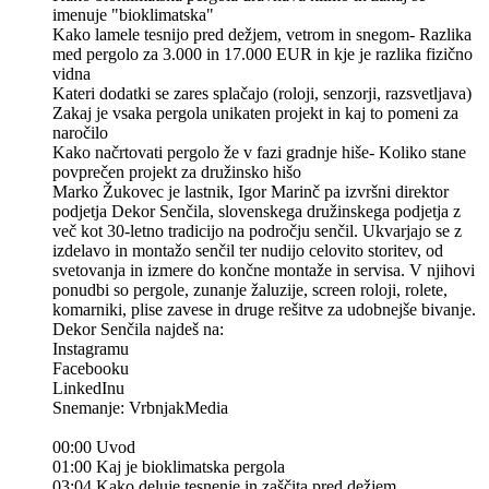
imenuje "bioklimatska"
Kako lamele tesnijo pred dežjem, vetrom in snegom- Razlika
med pergolo za 3.000 in 17.000 EUR in kje je razlika fizično
vidna
Kateri dodatki se zares splačajo (roloji, senzorji, razsvetljava)
Zakaj je vsaka pergola unikaten projekt in kaj to pomeni za
naročilo
Kako načrtovati pergolo že v fazi gradnje hiše- Koliko stane
povprečen projekt za družinsko hišo
Marko Žukovec je lastnik, Igor Marinč pa izvršni direktor
podjetja Dekor Senčila, slovenskega družinskega podjetja z
več kot 30-letno tradicijo na področju senčil. Ukvarjajo se z
izdelavo in montažo senčil ter nudijo celovito storitev, od
svetovanja in izmere do končne montaže in servisa. V njihovi
ponudbi so pergole, zunanje žaluzije, screen roloji, rolete,
komarniki, plise zavese in druge rešitve za udobnejše bivanje.
Dekor Senčila najdeš na:
Instagramu
Facebooku
LinkedInu
Snemanje: VrbnjakMedia
00:00 Uvod
01:00 Kaj je bioklimatska pergola
03:04 Kako deluje tesnenje in zaščita pred dežjem