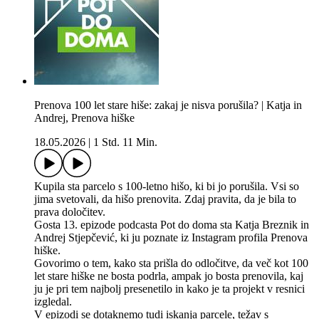
Prenova 100 let stare hiše: zakaj je nisva porušila? | Katja in
Andrej, Prenova hiške
18.05.2026
|
1 Std. 11 Min.
Kupila sta parcelo s 100-letno hišo, ki bi jo porušila. Vsi so
jima svetovali, da hišo prenovita. Zdaj pravita, da je bila to
prava določitev.
Gosta 13. epizode podcasta Pot do doma sta Katja Breznik in
Andrej Stjepčević, ki ju poznate iz Instagram profila Prenova
hiške.
Govorimo o tem, kako sta prišla do odločitve, da več kot 100
let stare hiške ne bosta podrla, ampak jo bosta prenovila, kaj
ju je pri tem najbolj presenetilo in kako je ta projekt v resnici
izgledal.
V epizodi se dotaknemo tudi iskanja parcele, težav s