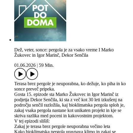
Dež, veter, sonce: pergola je za vsako vreme I Marko
Žukovec in Igor Marinč, Dekor Senčila
01.06.2026
|
59 Min.
Terasa brez pergole je neuporabna, ko dežuje, ko piha in ko
sonce preveč pripeka.
Gosta 15. epizode sta Marko Žukovec in Igor Marinč iz
podjetja Dekor Senčila, ki sta z več kot 30 leti izkušenj na
področju senčil razložila, kaj bioklimatska pergola sploh je,
zakaj vsaka pergola nastane kot unikaten projekt in kje se
skriva razlika med poceni in kakovostnim projektom.
V tej epizodi slišiš:
Zakaj je terasa brez pergole neuporabna večino leta
Kako bioklimatska pergola uravnava klimo in zakaj se