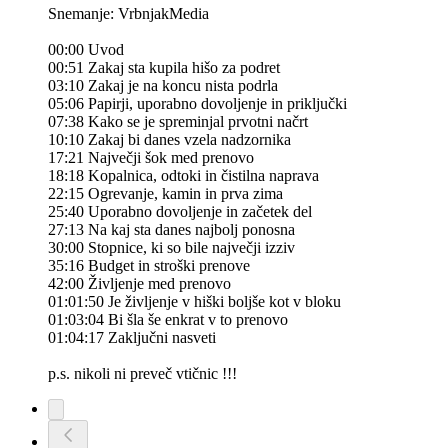
Snemanje: VrbnjakMedia
00:00 Uvod
00:51 Zakaj sta kupila hišo za podret
03:10 Zakaj je na koncu nista podrla
05:06 Papirji, uporabno dovoljenje in priključki
07:38 Kako se je spreminjal prvotni načrt
10:10 Zakaj bi danes vzela nadzornika
17:21 Največji šok med prenovo
18:18 Kopalnica, odtoki in čistilna naprava
22:15 Ogrevanje, kamin in prva zima
25:40 Uporabno dovoljenje in začetek del
27:13 Na kaj sta danes najbolj ponosna
30:00 Stopnice, ki so bile največji izziv
35:16 Budget in stroški prenove
42:00 Življenje med prenovo
01:01:50 Je življenje v hiški boljše kot v bloku
01:03:04 Bi šla še enkrat v to prenovo
01:04:17 Zaključni nasveti
p.s. nikoli ni preveč vtičnic !!!