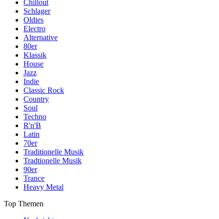
Chillout
Schlager
Oldies
Electro
Alternative
80er
Klassik
House
Jazz
Indie
Classic Rock
Country
Soul
Techno
R'n'B
Latin
70er
Traditionelle Musik
Tradtionelle Musik
90er
Trance
Heavy Metal
Top Themen