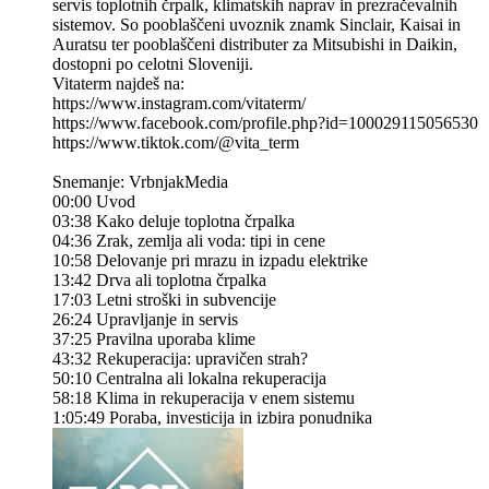
servis toplotnih črpalk, klimatskih naprav in prezračevalnih
sistemov. So pooblaščeni uvoznik znamk Sinclair, Kaisai in
Auratsu ter pooblaščeni distributer za Mitsubishi in Daikin,
dostopni po celotni Sloveniji.
Vitaterm najdeš na:
https://www.instagram.com/vitaterm/
https://www.facebook.com/profile.php?id=100029115056530
https://www.tiktok.com/@vita_term
Snemanje: VrbnjakMedia
00:00 Uvod
03:38 Kako deluje toplotna črpalka
04:36 Zrak, zemlja ali voda: tipi in cene
10:58 Delovanje pri mrazu in izpadu elektrike
13:42 Drva ali toplotna črpalka
17:03 Letni stroški in subvencije
26:24 Upravljanje in servis
37:25 Pravilna uporaba klime
43:32 Rekuperacija: upravičen strah?
50:10 Centralna ali lokalna rekuperacija
58:18 Klima in rekuperacija v enem sistemu
1:05:49 Poraba, investicija in izbira ponudnika