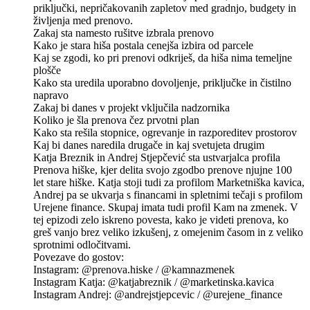
priključki, nepričakovanih zapletov med gradnjo, budgety in
življenja med prenovo.
Zakaj sta namesto rušitve izbrala prenovo
Kako je stara hiša postala cenejša izbira od parcele
Kaj se zgodi, ko pri prenovi odkriješ, da hiša nima temeljne
plošče
Kako sta uredila uporabno dovoljenje, priključke in čistilno
napravo
Zakaj bi danes v projekt vključila nadzornika
Koliko je šla prenova čez prvotni plan
Kako sta rešila stopnice, ogrevanje in razporeditev prostorov
Kaj bi danes naredila drugače in kaj svetujeta drugim
Katja Breznik in Andrej Stjepčević sta ustvarjalca profila
Prenova hiške, kjer delita svojo zgodbo prenove njujne 100
let stare hiške. Katja stoji tudi za profilom Marketniška kavica,
Andrej pa se ukvarja s financami in spletnimi tečaji s profilom
Urejene finance. Skupaj imata tudi profil Kam na zmenek. V
tej epizodi zelo iskreno povesta, kako je videti prenova, ko
greš vanjo brez veliko izkušenj, z omejenim časom in z veliko
sprotnimi odločitvami.
Povezave do gostov:
Instagram: @prenova.hiske / @kamnazmenek
Instagram Katja: @katjabreznik / @marketinska.kavica
Instagram Andrej: @andrejstjepcevic / @urejene_finance