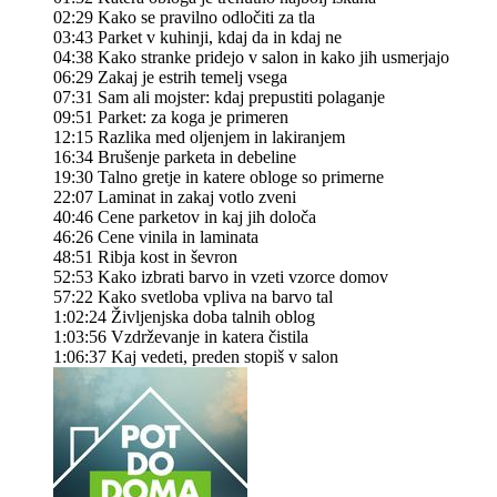
02:29 Kako se pravilno odločiti za tla
03:43 Parket v kuhinji, kdaj da in kdaj ne
04:38 Kako stranke pridejo v salon in kako jih usmerjajo
06:29 Zakaj je estrih temelj vsega
07:31 Sam ali mojster: kdaj prepustiti polaganje
09:51 Parket: za koga je primeren
12:15 Razlika med oljenjem in lakiranjem
16:34 Brušenje parketa in debeline
19:30 Talno gretje in katere obloge so primerne
22:07 Laminat in zakaj votlo zveni
40:46 Cene parketov in kaj jih določa
46:26 Cene vinila in laminata
48:51 Ribja kost in ševron
52:53 Kako izbrati barvo in vzeti vzorce domov
57:22 Kako svetloba vpliva na barvo tal
1:02:24 Življenjska doba talnih oblog
1:03:56 Vzdrževanje in katera čistila
1:06:37 Kaj vedeti, preden stopiš v salon