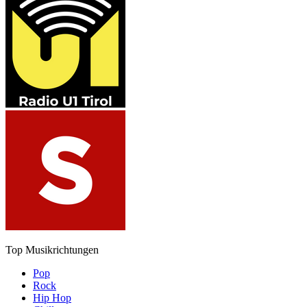
Top Musikrichtungen
Pop
Rock
Hip Hop