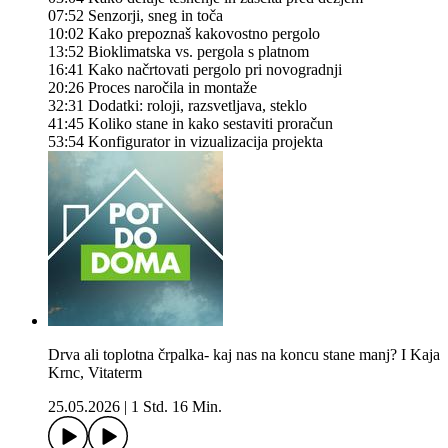
07:52 Senzorji, sneg in toča
10:02 Kako prepoznaš kakovostno pergolo
13:52 Bioklimatska vs. pergola s platnom
16:41 Kako načrtovati pergolo pri novogradnji
20:26 Proces naročila in montaže
32:31 Dodatki: roloji, razsvetljava, steklo
41:45 Koliko stane in kako sestaviti proračun
53:54 Konfigurator in vizualizacija projekta
Drva ali toplotna črpalka- kaj nas na koncu stane manj? I Kaja
Krnc, Vitaterm
25.05.2026
|
1 Std. 16 Min.