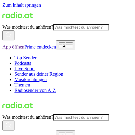
Zum Inhalt springen
Was möchtest du anhören?
App öffnen
Prime entdecken
Top Sender
Podcasts
Live Sport
Sender aus deiner Region
Musikrichtungen
Themen
Radiosender von A-Z
Was möchtest du anhören?