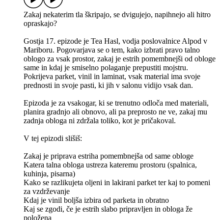
Zakaj nekaterim tla škripajo, se dvigujejo, napihnejo ali hitro
opraskajo?
Gostja 17. epizode je Tea Hasl, vodja poslovalnice Alpod v
Mariboru. Pogovarjava se o tem, kako izbrati pravo talno
oblogo za vsak prostor, zakaj je estrih pomembnejši od obloge
same in kdaj je smiselno polaganje prepustiti mojstru.
Pokrijeva parket, vinil in laminat, vsak material ima svoje
prednosti in svoje pasti, ki jih v salonu vidijo vsak dan.
Epizoda je za vsakogar, ki se trenutno odloča med materiali,
planira gradnjo ali obnovo, ali pa preprosto ne ve, zakaj mu
zadnja obloga ni zdržala toliko, kot je pričakoval.
V tej epizodi slišiš:
Zakaj je priprava estriha pomembnejša od same obloge
Katera talna obloga ustreza kateremu prostoru (spalnica,
kuhinja, pisarna)
Kako se razlikujeta oljeni in lakirani parket ter kaj to pomeni
za vzdrževanje
Kdaj je vinil boljša izbira od parketa in obratno
Kaj se zgodi, če je estrih slabo pripravljen in obloga že
položena