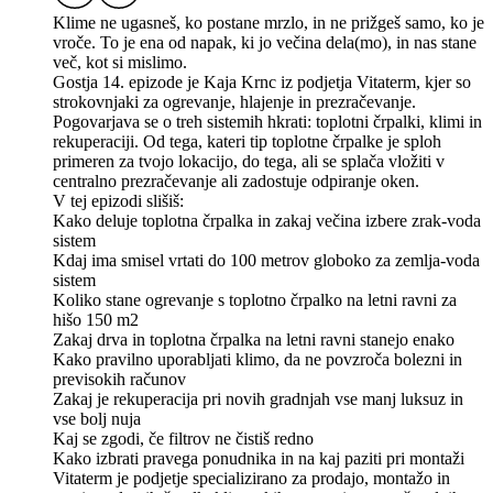
Klime ne ugasneš, ko postane mrzlo, in ne prižgeš samo, ko je
vroče. To je ena od napak, ki jo večina dela(mo), in nas stane
več, kot si mislimo.
Gostja 14. epizode je Kaja Krnc iz podjetja Vitaterm, kjer so
strokovnjaki za ogrevanje, hlajenje in prezračevanje.
Pogovarjava se o treh sistemih hkrati: toplotni črpalki, klimi in
rekuperaciji. Od tega, kateri tip toplotne črpalke je sploh
primeren za tvojo lokacijo, do tega, ali se splača vložiti v
centralno prezračevanje ali zadostuje odpiranje oken.
V tej epizodi slišiš:
Kako deluje toplotna črpalka in zakaj večina izbere zrak-voda
sistem
Kdaj ima smisel vrtati do 100 metrov globoko za zemlja-voda
sistem
Koliko stane ogrevanje s toplotno črpalko na letni ravni za
hišo 150 m2
Zakaj drva in toplotna črpalka na letni ravni stanejo enako
Kako pravilno uporabljati klimo, da ne povzroča bolezni in
previsokih računov
Zakaj je rekuperacija pri novih gradnjah vse manj luksuz in
vse bolj nuja
Kaj se zgodi, če filtrov ne čistiš redno
Kako izbrati pravega ponudnika in na kaj paziti pri montaži
Vitaterm je podjetje specializirano za prodajo, montažo in