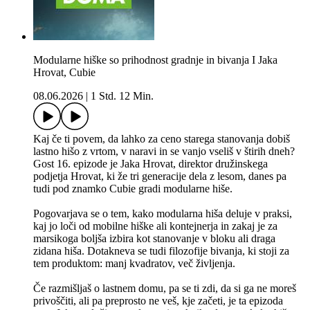
Modularne hiške so prihodnost gradnje in bivanja I Jaka
Hrovat, Cubie
08.06.2026
|
1 Std. 12 Min.
Kaj če ti povem, da lahko za ceno starega stanovanja dobiš
lastno hišo z vrtom, v naravi in se vanjo vseliš v štirih dneh?
Gost 16. epizode je Jaka Hrovat, direktor družinskega
podjetja Hrovat, ki že tri generacije dela z lesom, danes pa
tudi pod znamko Cubie gradi modularne hiše.
Pogovarjava se o tem, kako modularna hiša deluje v praksi,
kaj jo loči od mobilne hiške ali kontejnerja in zakaj je za
marsikoga boljša izbira kot stanovanje v bloku ali draga
zidana hiša. Dotakneva se tudi filozofije bivanja, ki stoji za
tem produktom: manj kvadratov, več življenja.
Če razmišljaš o lastnem domu, pa se ti zdi, da si ga ne moreš
privoščiti, ali pa preprosto ne veš, kje začeti, je ta epizoda