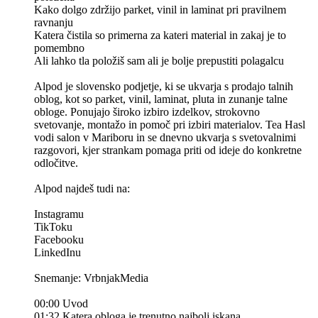
Kako dolgo zdržijo parket, vinil in laminat pri pravilnem
ravnanju
Katera čistila so primerna za kateri material in zakaj je to
pomembno
Ali lahko tla položiš sam ali je bolje prepustiti polagalcu
Alpod je slovensko podjetje, ki se ukvarja s prodajo talnih
oblog, kot so parket, vinil, laminat, pluta in zunanje talne
obloge. Ponujajo široko izbiro izdelkov, strokovno
svetovanje, montažo in pomoč pri izbiri materialov. Tea Hasl
vodi salon v Mariboru in se dnevno ukvarja s svetovalnimi
razgovori, kjer strankam pomaga priti od ideje do konkretne
odločitve.
Alpod najdeš tudi na:
Instagramu
TikToku
Facebooku
LinkedInu
Snemanje: VrbnjakMedia
00:00 Uvod
01:32 Katera obloga je trenutno najbolj iskana