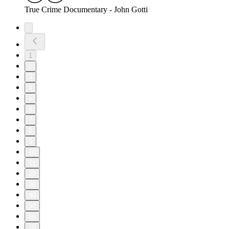
True Crime Documentary - John Gotti
1
2
3
4
5
6
7
8
9
10
11
20
30
40
50
60
70