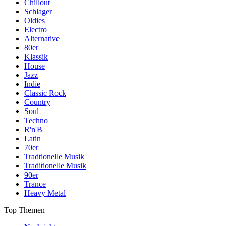
Chillout
Schlager
Oldies
Electro
Alternative
80er
Klassik
House
Jazz
Indie
Classic Rock
Country
Soul
Techno
R'n'B
Latin
70er
Tradtionelle Musik
Traditionelle Musik
90er
Trance
Heavy Metal
Top Themen