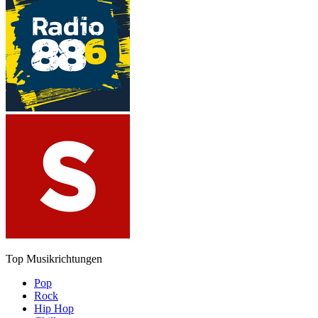
Top Musikrichtungen
Pop
Rock
Hip Hop