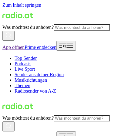
Zum Inhalt springen
Was möchtest du anhören?
App öffnen
Prime entdecken
Top Sender
Podcasts
Live Sport
Sender aus deiner Region
Musikrichtungen
Themen
Radiosender von A-Z
Was möchtest du anhören?