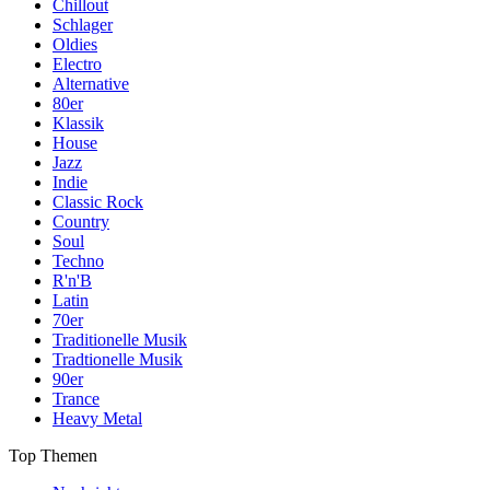
Chillout
Schlager
Oldies
Electro
Alternative
80er
Klassik
House
Jazz
Indie
Classic Rock
Country
Soul
Techno
R'n'B
Latin
70er
Traditionelle Musik
Tradtionelle Musik
90er
Trance
Heavy Metal
Top Themen