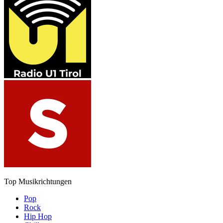
Top Musikrichtungen
Pop
Rock
Hip Hop