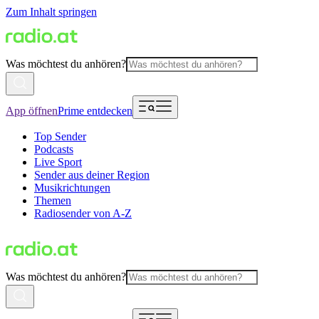
Zum Inhalt springen
Was möchtest du anhören?
App öffnen
Prime entdecken
Top Sender
Podcasts
Live Sport
Sender aus deiner Region
Musikrichtungen
Themen
Radiosender von A-Z
Was möchtest du anhören?