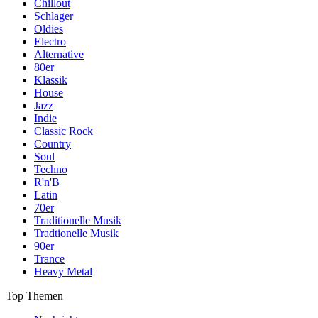
Chillout
Schlager
Oldies
Electro
Alternative
80er
Klassik
House
Jazz
Indie
Classic Rock
Country
Soul
Techno
R'n'B
Latin
70er
Traditionelle Musik
Tradtionelle Musik
90er
Trance
Heavy Metal
Top Themen