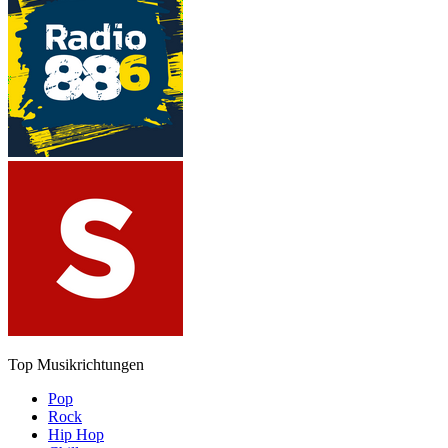
Top Musikrichtungen
Pop
Rock
Hip Hop