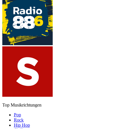
Top Musikrichtungen
Pop
Rock
Hip Hop