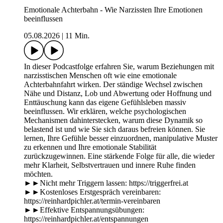
Emotionale Achterbahn - Wie Narzissten Ihre Emotionen
beeinflussen
05.08.2026
|
11 Min.
In dieser Podcastfolge erfahren Sie, warum Beziehungen mit
narzisstischen Menschen oft wie eine emotionale
Achterbahnfahrt wirken. Der ständige Wechsel zwischen
Nähe und Distanz, Lob und Abwertung oder Hoffnung und
Enttäuschung kann das eigene Gefühlsleben massiv
beeinflussen. Wir erklären, welche psychologischen
Mechanismen dahinterstecken, warum diese Dynamik so
belastend ist und wie Sie sich daraus befreien können. Sie
lernen, Ihre Gefühle besser einzuordnen, manipulative Muster
zu erkennen und Ihre emotionale Stabilität
zurückzugewinnen. Eine stärkende Folge für alle, die wieder
mehr Klarheit, Selbstvertrauen und innere Ruhe finden
möchten.
►►Nicht mehr Triggern lassen: https://triggerfrei.at
►►Kostenloses Erstgespräch vereinbaren:
https://reinhardpichler.at/termin-vereinbaren
►►Effektive Entspannungsübungen:
https://reinhardpichler.at/entspannungen