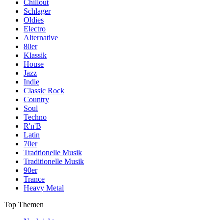
Chillout
Schlager
Oldies
Electro
Alternative
80er
Klassik
House
Jazz
Indie
Classic Rock
Country
Soul
Techno
R'n'B
Latin
70er
Tradtionelle Musik
Traditionelle Musik
90er
Trance
Heavy Metal
Top Themen