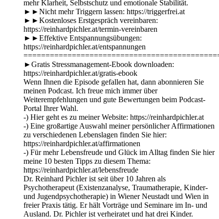
mehr Klarheit, Selbstschutz und emotionale Stabilität.
►►Nicht mehr Triggern lassen: https://triggerfrei.at
►►Kostenloses Erstgespräch vereinbaren:
https://reinhardpichler.at/termin-vereinbaren
►►Effektive Entspannungsübungen:
https://reinhardpichler.at/entspannungen
============================================
►Gratis Stressmanagement-Ebook downloaden:
https://reinhardpichler.at/gratis-ebook
Wenn Ihnen die Episode gefallen hat, dann abonnieren Sie
meinen Podcast. Ich freue mich immer über
Weiterempfehlungen und gute Bewertungen beim Podcast-
Portal Ihrer Wahl.
-) Hier geht es zu meiner Website: https://reinhardpichler.at
-) Eine großartige Auswahl meiner persönlicher Affirmationen
zu verschiedenen Lebenslagen finden Sie hier:
https://reinhardpichler.at/affirmationen
-) Für mehr Lebensfreude und Glück im Alltag finden Sie hier
meine 10 besten Tipps zu diesem Thema:
https://reinhardpichler.at/lebensfreude
Dr. Reinhard Pichler ist seit über 10 Jahren als
Psychotherapeut (Existenzanalyse, Traumatherapie, Kinder-
und Jugendpsychotherapie) in Wiener Neustadt und Wien in
freier Praxis tätig. Er hält Vorträge und Seminare im In- und
Ausland. Dr. Pichler ist verheiratet und hat drei Kinder.