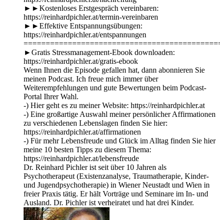
►►Kostenloses Erstgespräch vereinbaren:
https://reinhardpichler.at/termin-vereinbaren
►►Effektive Entspannungsübungen:
https://reinhardpichler.at/entspannungen
============================================
►Gratis Stressmanagement-Ebook downloaden:
https://reinhardpichler.at/gratis-ebook
Wenn Ihnen die Episode gefallen hat, dann abonnieren Sie
meinen Podcast. Ich freue mich immer über
Weiterempfehlungen und gute Bewertungen beim Podcast-
Portal Ihrer Wahl.
-) Hier geht es zu meiner Website: https://reinhardpichler.at
-) Eine großartige Auswahl meiner persönlicher Affirmationen
zu verschiedenen Lebenslagen finden Sie hier:
https://reinhardpichler.at/affirmationen
-) Für mehr Lebensfreude und Glück im Alltag finden Sie hier
meine 10 besten Tipps zu diesem Thema:
https://reinhardpichler.at/lebensfreude
Dr. Reinhard Pichler ist seit über 10 Jahren als
Psychotherapeut (Existenzanalyse, Traumatherapie, Kinder-
und Jugendpsychotherapie) in Wiener Neustadt und Wien in
freier Praxis tätig. Er hält Vorträge und Seminare im In- und
Ausland. Dr. Pichler ist verheiratet und hat drei Kinder.