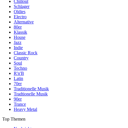
Chillout
Schlager
Oldies
Electro
Alternative
80er
Klassik
House
Jazz
Indie
Classic Rock
Country
Soul
Techno
R'n'B
Latin
70er
Traditionelle Musik
Tradtionelle Musik
90er
Trance
Heavy Metal
Top Themen