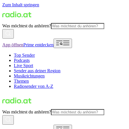
Zum Inhalt springen
Was möchtest du anhören?
App öffnen
Prime entdecken
Top Sender
Podcasts
Live Sport
Sender aus deiner Region
Musikrichtungen
Themen
Radiosender von A-Z
Was möchtest du anhören?