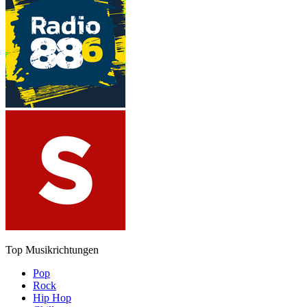
Top Musikrichtungen
Pop
Rock
Hip Hop