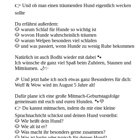
👉 Und ob man einen träumenden Hund eigentlich wecken
sollte
Du erfährst außerdem:
🐶 warum Schlaf für Hunde so wichtig ist
🐶 wovon Hunde wahrscheinlich träumen
🐶 warum Welpen besonders viel schlafen
🐶 und was passiert, wenn Hunde zu wenig Ruhe bekommen
Natürlich ist auch Bodhi wieder mit dabei 🐾
Ich wünsche dir ganz viel Spaß beim Zuhören, Staunen und
Mitträumen. 🌙✨
🎉 Und jetzt habe ich noch etwas ganz Besonderes für dich:
Wuff & Wow wird im August 5 Jahre alt!
Dafür plane ich eine große Mitmach-Geburtstagsfolge
gemeinsam mit euch und euren Hunden. 🐾💛
👉 Du kannst mitmachen, indem du mir eine kleine
Sprachnachricht schickst und deinen Hund vorstellst:
🐶 Wie heißt dein Hund?
🐶 Wie alt ist er?
🐶 Was macht ihr besonders gerne zusammen?
🐶 Was ist lustig oder typisch für deinen Hund?