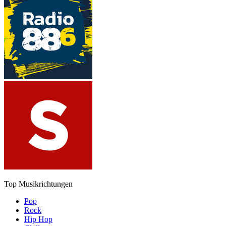
Top Musikrichtungen
Pop
Rock
Hip Hop