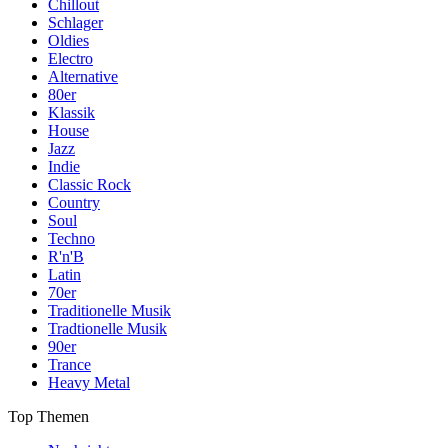
Chillout
Schlager
Oldies
Electro
Alternative
80er
Klassik
House
Jazz
Indie
Classic Rock
Country
Soul
Techno
R'n'B
Latin
70er
Traditionelle Musik
Tradtionelle Musik
90er
Trance
Heavy Metal
Top Themen