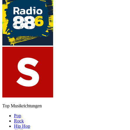
Top Musikrichtungen
Pop
Rock
Hip Hop