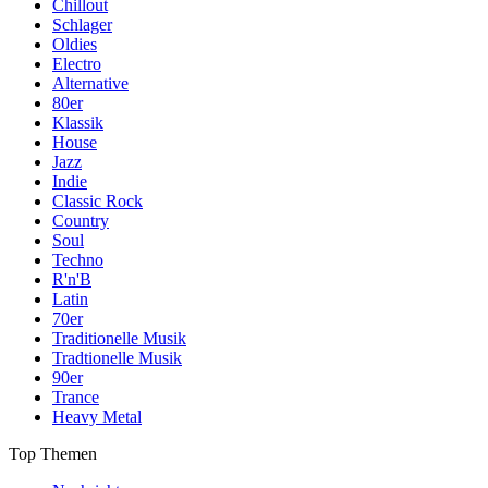
Chillout
Schlager
Oldies
Electro
Alternative
80er
Klassik
House
Jazz
Indie
Classic Rock
Country
Soul
Techno
R'n'B
Latin
70er
Traditionelle Musik
Tradtionelle Musik
90er
Trance
Heavy Metal
Top Themen