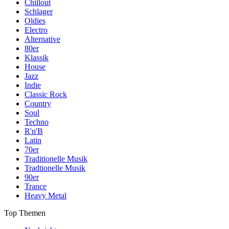
Chillout
Schlager
Oldies
Electro
Alternative
80er
Klassik
House
Jazz
Indie
Classic Rock
Country
Soul
Techno
R'n'B
Latin
70er
Traditionelle Musik
Tradtionelle Musik
90er
Trance
Heavy Metal
Top Themen