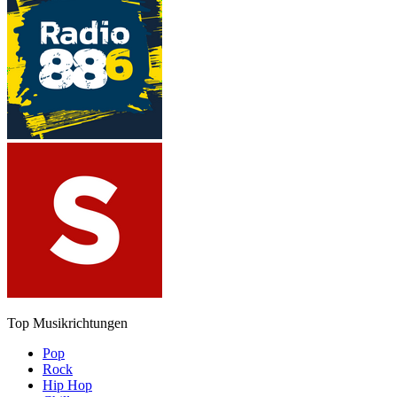
Top Musikrichtungen
Pop
Rock
Hip Hop