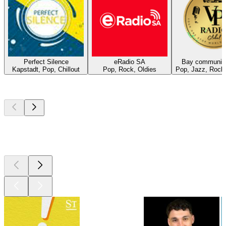
Perfect Silence
eRadio SA
Bay community
Kapstadt, Pop, Chillout
Pop, Rock, Oldies
Pop, Jazz, Rock
Top
Podcasts
Top
Podcasts
Top
Podcasts