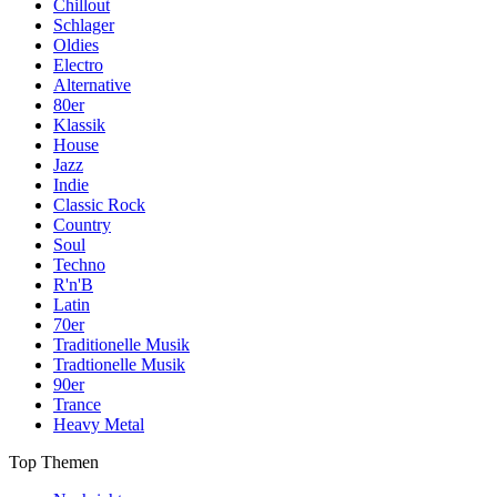
Chillout
Schlager
Oldies
Electro
Alternative
80er
Klassik
House
Jazz
Indie
Classic Rock
Country
Soul
Techno
R'n'B
Latin
70er
Traditionelle Musik
Tradtionelle Musik
90er
Trance
Heavy Metal
Top Themen