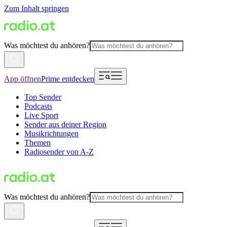
Zum Inhalt springen
Was möchtest du anhören?
App öffnen
Prime entdecken
Top Sender
Podcasts
Live Sport
Sender aus deiner Region
Musikrichtungen
Themen
Radiosender von A-Z
Was möchtest du anhören?