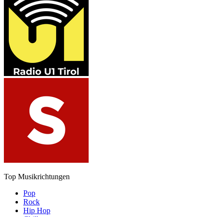
Top Musikrichtungen
Pop
Rock
Hip Hop