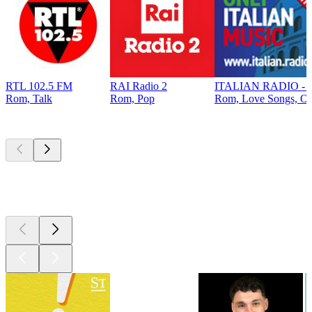
RTL 102.5 FM
RAI Radio 2
ITALIAN RADIO - Onl
Rom, Talk
Rom, Pop
Rom, Love Songs, Old
Top
Podcasts
Top
Podcasts
Top
Podcasts