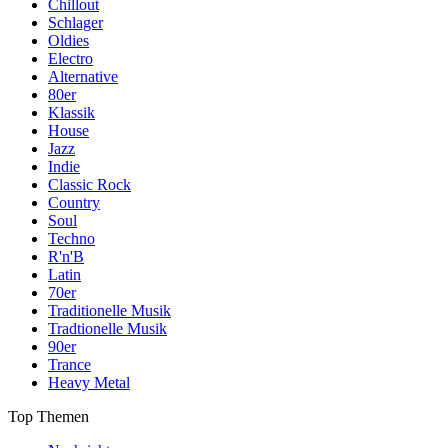
Chillout
Schlager
Oldies
Electro
Alternative
80er
Klassik
House
Jazz
Indie
Classic Rock
Country
Soul
Techno
R'n'B
Latin
70er
Traditionelle Musik
Tradtionelle Musik
90er
Trance
Heavy Metal
Top Themen