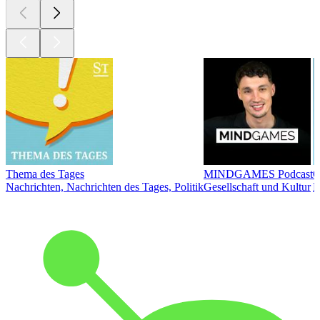
Thema des Tages
MINDGAMES Podcast
Ö
Nachrichten, Nachrichten des Tages, Politik
Gesellschaft und Kultur
N