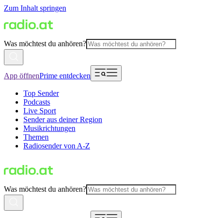
Zum Inhalt springen
Was möchtest du anhören?
App öffnen
Prime entdecken
Top Sender
Podcasts
Live Sport
Sender aus deiner Region
Musikrichtungen
Themen
Radiosender von A-Z
Was möchtest du anhören?