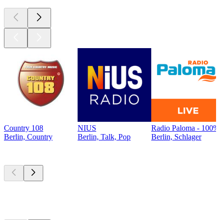
Country 108
NIUS
Radio Paloma - 100% 
Berlin, Country
Berlin, Talk, Pop
Berlin, Schlager
Top
Podcasts
Top
Podcasts
Top
Podcasts