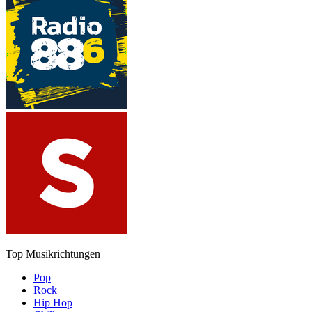
Top Musikrichtungen
Pop
Rock
Hip Hop