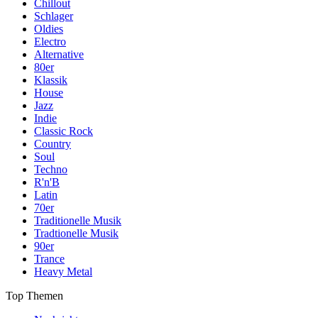
Chillout
Schlager
Oldies
Electro
Alternative
80er
Klassik
House
Jazz
Indie
Classic Rock
Country
Soul
Techno
R'n'B
Latin
70er
Traditionelle Musik
Tradtionelle Musik
90er
Trance
Heavy Metal
Top Themen