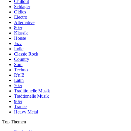
Chillout
Schlager
Oldies
Electro
Alternative
80er
Klassik
House
Jazz
Indie
Classic Rock
Country
Soul
Techno
R'n'B
Latin
70er
Traditionelle Musik
Tradtionelle Musik
90er
Trance
Heavy Metal
Top Themen