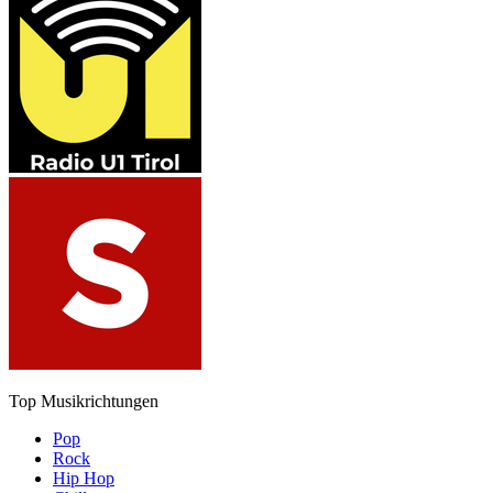
Top Musikrichtungen
Pop
Rock
Hip Hop