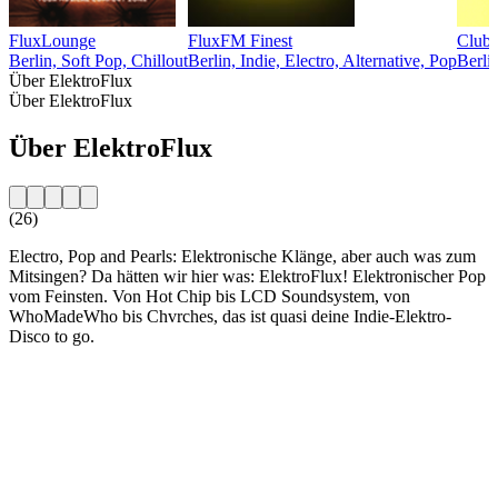
FluxLounge
FluxFM Finest
Club
Berlin, Soft Pop, Chillout
Berlin, Indie, Electro, Alternative, Pop
Berli
Über ElektroFlux
Über ElektroFlux
Über ElektroFlux
(26)
Electro, Pop and Pearls: Elektronische Klänge, aber auch was zum
Mitsingen? Da hätten wir hier was: ElektroFlux! Elektronischer Pop
vom Feinsten. Von Hot Chip bis LCD Soundsystem, von
WhoMadeWho bis Chvrches, das ist quasi deine Indie-Elektro-
Disco to go.
Sender-Website