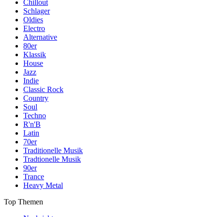
Chillout
Schlager
Oldies
Electro
Alternative
80er
Klassik
House
Jazz
Indie
Classic Rock
Country
Soul
Techno
R'n'B
Latin
70er
Traditionelle Musik
Tradtionelle Musik
90er
Trance
Heavy Metal
Top Themen