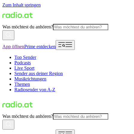
Zum Inhalt springen
Was möchtest du anhören?
App öffnen
Prime entdecken
Top Sender
Podcasts
Live Sport
Sender aus deiner Region
Musikrichtungen
Themen
Radiosender von A-Z
Was möchtest du anhören?