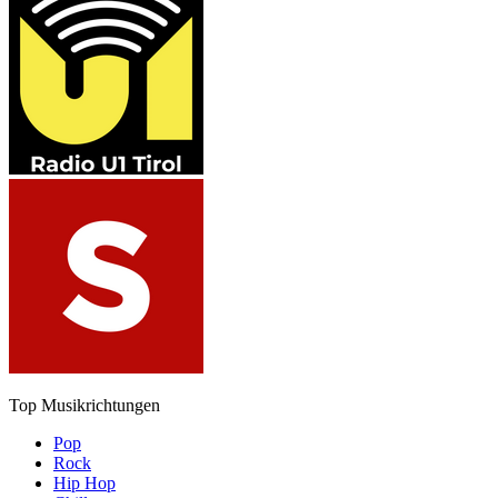
Top Musikrichtungen
Pop
Rock
Hip Hop