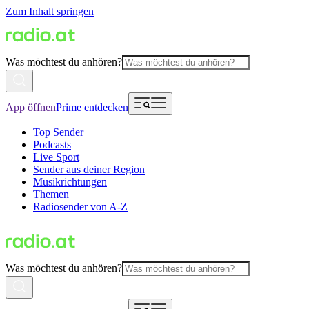
Zum Inhalt springen
Was möchtest du anhören?
App öffnen
Prime entdecken
Top Sender
Podcasts
Live Sport
Sender aus deiner Region
Musikrichtungen
Themen
Radiosender von A-Z
Was möchtest du anhören?