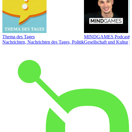
Thema des Tages
MINDGAMES Podcast
Ö
Nachrichten, Nachrichten des Tages, Politik
Gesellschaft und Kultur
N