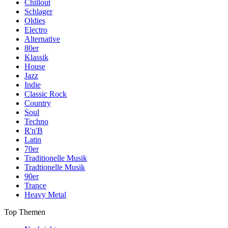
Chillout
Schlager
Oldies
Electro
Alternative
80er
Klassik
House
Jazz
Indie
Classic Rock
Country
Soul
Techno
R'n'B
Latin
70er
Traditionelle Musik
Tradtionelle Musik
90er
Trance
Heavy Metal
Top Themen