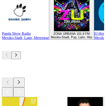
Panda Show Radio
El Hera
ZONA URBANA 101.9 FM
Mexiko-Stadt, Pop, Latin, Hits
Mexiko-Stadt, Latin, Merengue
Mexiko-
Top
Podcasts
Top
Podcasts
Top
Podcasts