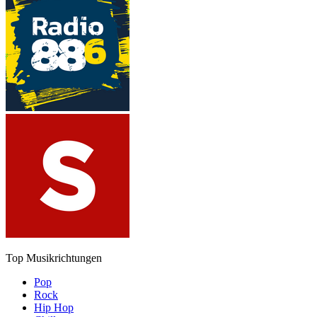
Top Musikrichtungen
Pop
Rock
Hip Hop