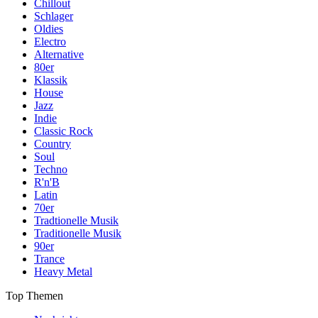
Chillout
Schlager
Oldies
Electro
Alternative
80er
Klassik
House
Jazz
Indie
Classic Rock
Country
Soul
Techno
R'n'B
Latin
70er
Tradtionelle Musik
Traditionelle Musik
90er
Trance
Heavy Metal
Top Themen