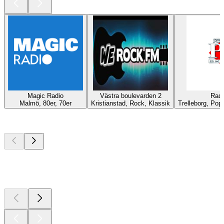
Magic Radio
Västra boulevarden 2
Radi
Malmö, 80er, 70er
Kristianstad, Rock, Klassik
Trelleborg, Pop,
Top
Podcasts
Top
Podcasts
Top
Podcasts