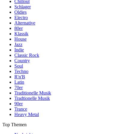
Chillout
Schlager
Oldies
Electro
Alternative
80er
Klassik
House
Jazz
Indie
Classic Rock
Country
Soul
Techno
R'n'B
Latin
70er
Traditionelle Musik
Tradtionelle Musik
90er
Trance
Heavy Metal
Top Themen