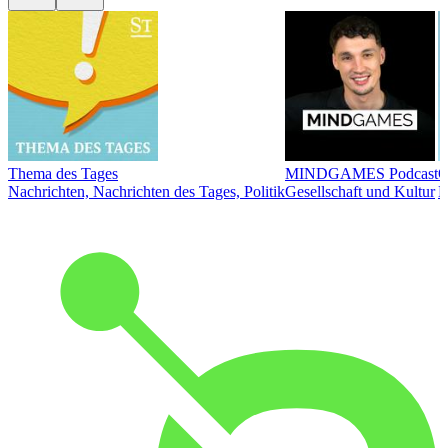
Thema des Tages
MINDGAMES Podcast
Ö
Nachrichten, Nachrichten des Tages, Politik
Gesellschaft und Kultur
N