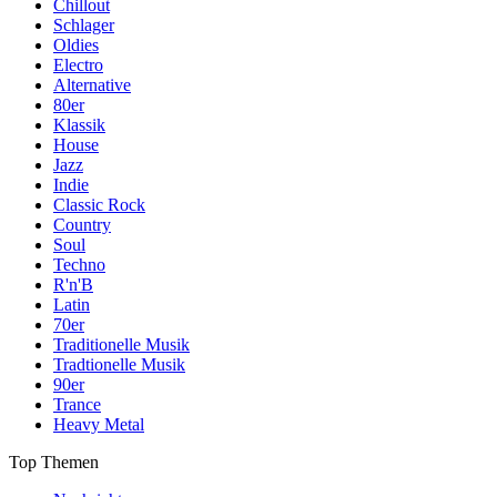
Chillout
Schlager
Oldies
Electro
Alternative
80er
Klassik
House
Jazz
Indie
Classic Rock
Country
Soul
Techno
R'n'B
Latin
70er
Traditionelle Musik
Tradtionelle Musik
90er
Trance
Heavy Metal
Top Themen