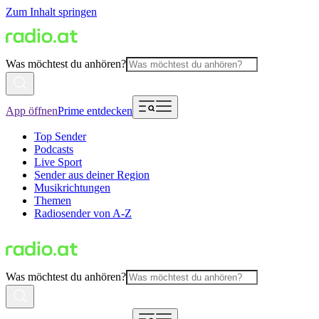
Zum Inhalt springen
Was möchtest du anhören?
App öffnen
Prime entdecken
Top Sender
Podcasts
Live Sport
Sender aus deiner Region
Musikrichtungen
Themen
Radiosender von A-Z
Was möchtest du anhören?