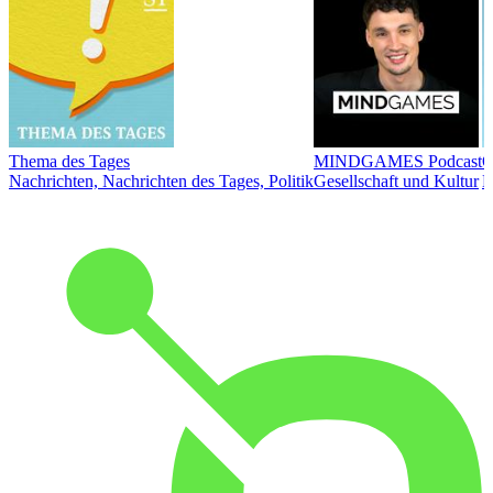
Thema des Tages
MINDGAMES Podcast
Ö
Nachrichten, Nachrichten des Tages, Politik
Gesellschaft und Kultur
N