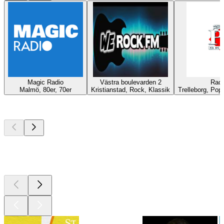
Magic Radio
Västra boulevarden 2
Radi
Malmö, 80er, 70er
Kristianstad, Rock, Klassik
Trelleborg, Pop,
Top
Podcasts
Top
Podcasts
Top
Podcasts