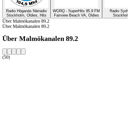
Radio Höganäs Närradio
WGRQ - SuperHits 95.9 FM
Radio Sydvä
Stockholm, Oldies, Hits
Fairview Beach VA, Oldies
Stockhol
Über Malmökanalen 89.2
Über Malmökanalen 89.2
Über Malmökanalen 89.2
(50)
Sender-Website