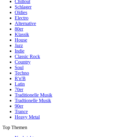
Chillout
Schlager
Oldies
Electro
Alternative
80er
Klassik
House
Jazz
Indie
Classic Rock
Country
Soul
Techno
R'n'B
Latin
70er
Traditionelle Musik
Tradtionelle Musik
90er
Trance
Heavy Metal
Top Themen