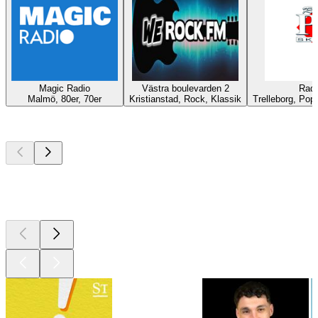
Magic Radio
Västra boulevarden 2
Radi
Malmö, 80er, 70er
Kristianstad, Rock, Klassik
Trelleborg, Pop,
Top
Podcasts
Top
Podcasts
Top
Podcasts