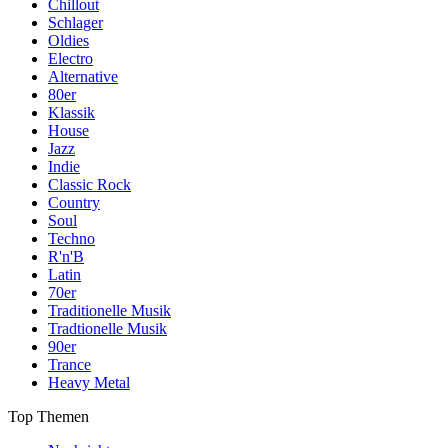
Chillout
Schlager
Oldies
Electro
Alternative
80er
Klassik
House
Jazz
Indie
Classic Rock
Country
Soul
Techno
R'n'B
Latin
70er
Traditionelle Musik
Tradtionelle Musik
90er
Trance
Heavy Metal
Top Themen