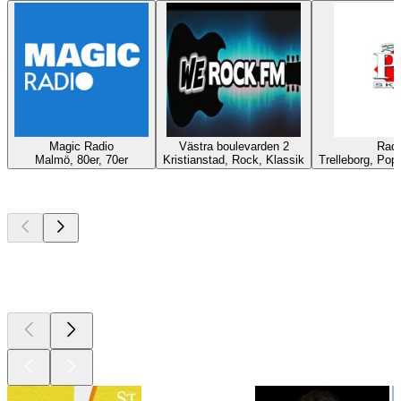
Magic Radio
Västra boulevarden 2
Radi
Malmö, 80er, 70er
Kristianstad, Rock, Klassik
Trelleborg, Pop,
Top
Podcasts
Top
Podcasts
Top
Podcasts