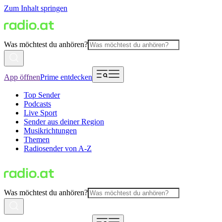
Zum Inhalt springen
Was möchtest du anhören?
App öffnen
Prime entdecken
Top Sender
Podcasts
Live Sport
Sender aus deiner Region
Musikrichtungen
Themen
Radiosender von A-Z
Was möchtest du anhören?