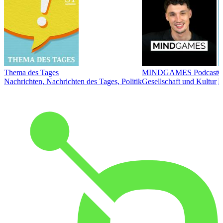
Thema des Tages
MINDGAMES Podcast
Ö
Nachrichten, Nachrichten des Tages, Politik
Gesellschaft und Kultur
N