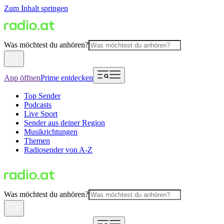
Zum Inhalt springen
Was möchtest du anhören?
App öffnen
Prime entdecken
Top Sender
Podcasts
Live Sport
Sender aus deiner Region
Musikrichtungen
Themen
Radiosender von A-Z
Was möchtest du anhören?