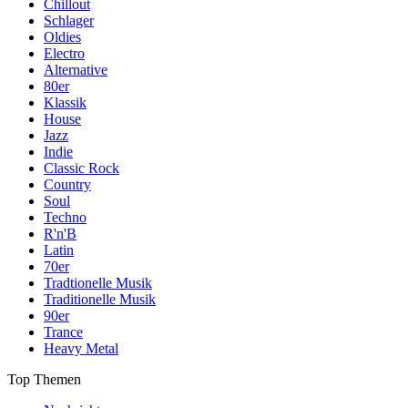
Chillout
Schlager
Oldies
Electro
Alternative
80er
Klassik
House
Jazz
Indie
Classic Rock
Country
Soul
Techno
R'n'B
Latin
70er
Tradtionelle Musik
Traditionelle Musik
90er
Trance
Heavy Metal
Top Themen