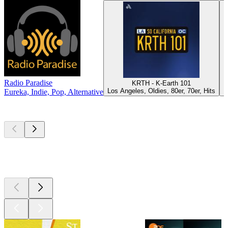
Radio Paradise
KRTH - K-Earth 101
Los Angeles, Oldies, 80er, 70er, Hits
L
Eureka, Indie, Pop, Alternative
Top
Podcasts
Top
Podcasts
Top
Podcasts