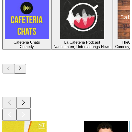
Cafeteria Chats
La Cafeteria Podcast
TheCa
Comedy
Nachrichten, Unterhaltungs-News
Comedy, 
Top
Podcasts
Top
Podcasts
Top
Podcasts