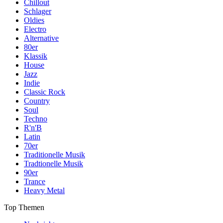
Chillout
Schlager
Oldies
Electro
Alternative
80er
Klassik
House
Jazz
Indie
Classic Rock
Country
Soul
Techno
R'n'B
Latin
70er
Traditionelle Musik
Tradtionelle Musik
90er
Trance
Heavy Metal
Top Themen