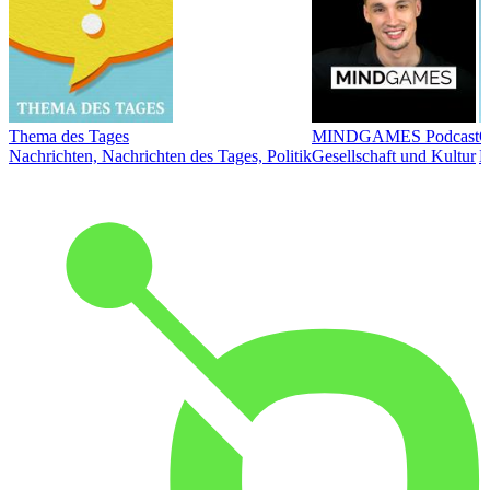
Thema des Tages
MINDGAMES Podcast
Ö
Nachrichten, Nachrichten des Tages, Politik
Gesellschaft und Kultur
N