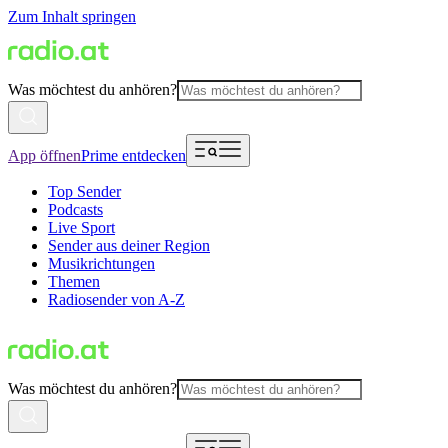
Zum Inhalt springen
Was möchtest du anhören?
App öffnen
Prime entdecken
Top Sender
Podcasts
Live Sport
Sender aus deiner Region
Musikrichtungen
Themen
Radiosender von A-Z
Was möchtest du anhören?