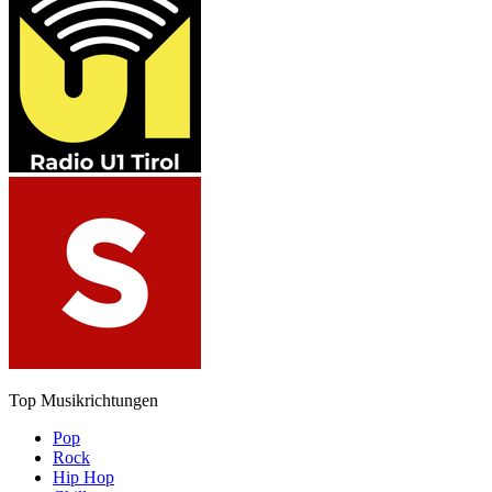
Top Musikrichtungen
Pop
Rock
Hip Hop