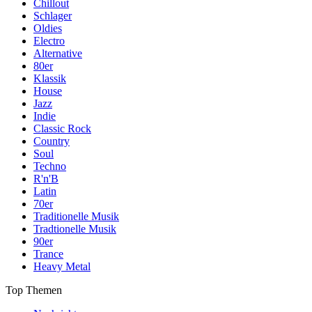
Chillout
Schlager
Oldies
Electro
Alternative
80er
Klassik
House
Jazz
Indie
Classic Rock
Country
Soul
Techno
R'n'B
Latin
70er
Traditionelle Musik
Tradtionelle Musik
90er
Trance
Heavy Metal
Top Themen