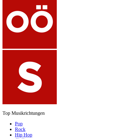
Top Musikrichtungen
Pop
Rock
Hip Hop