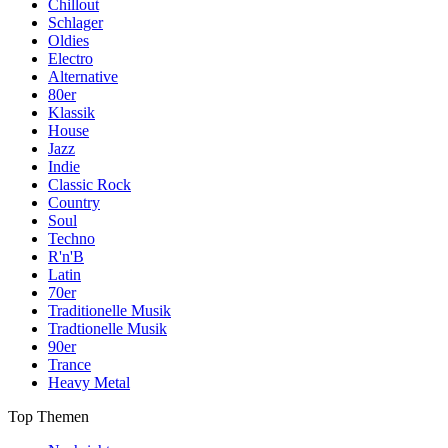
Chillout
Schlager
Oldies
Electro
Alternative
80er
Klassik
House
Jazz
Indie
Classic Rock
Country
Soul
Techno
R'n'B
Latin
70er
Traditionelle Musik
Tradtionelle Musik
90er
Trance
Heavy Metal
Top Themen