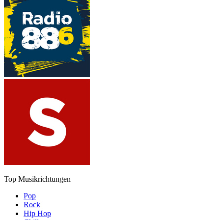
Top Musikrichtungen
Pop
Rock
Hip Hop