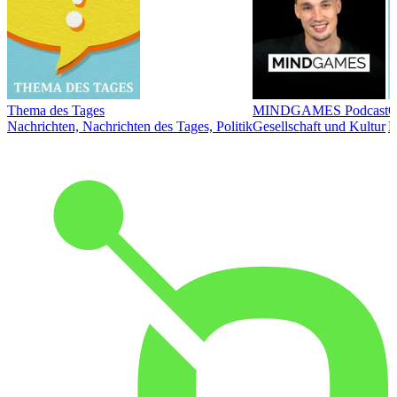
Thema des Tages
MINDGAMES Podcast
Ö
Nachrichten, Nachrichten des Tages, Politik
Gesellschaft und Kultur
N