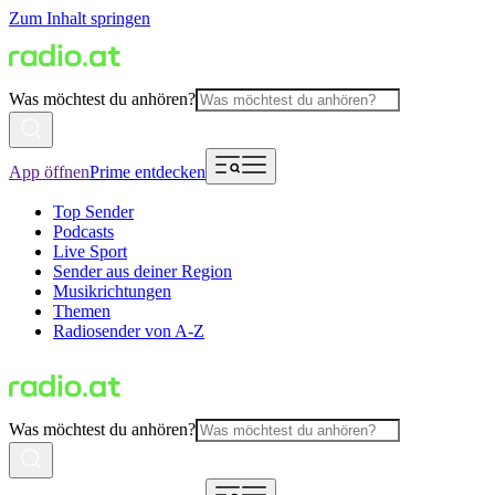
Zum Inhalt springen
Was möchtest du anhören?
App öffnen
Prime entdecken
Top Sender
Podcasts
Live Sport
Sender aus deiner Region
Musikrichtungen
Themen
Radiosender von A-Z
Was möchtest du anhören?