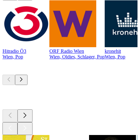
Hitradio Ö3
ORF Radio Wien
kronehit
Wien, Pop
Wien, Oldies, Schlager, Pop
Wien, Pop
Top
Podcasts
Top
Podcasts
Top
Podcasts