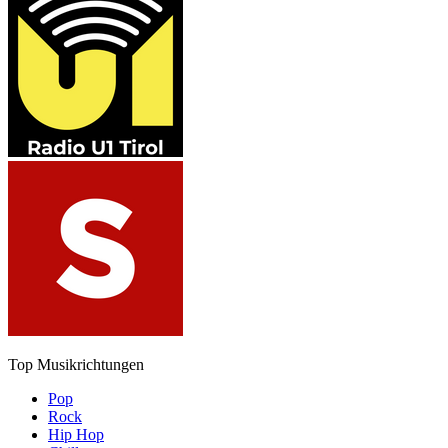
Top Musikrichtungen
Pop
Rock
Hip Hop