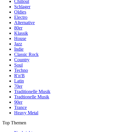
Chillout
Schlager
Oldies
Electro
Alternative
80er
Klassik
House
Jazz
Indie
Classic Rock
Country
Soul
Techno
R'n'B
Latin
70er
Traditionelle Musik
Tradtionelle Musik
90er
Trance
Heavy Metal
Top Themen