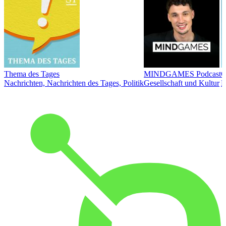
Thema des Tages
MINDGAMES Podcast
Ö
Nachrichten, Nachrichten des Tages, Politik
Gesellschaft und Kultur
N