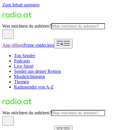
Zum Inhalt springen
Was möchtest du anhören?
App öffnen
Prime entdecken
Top Sender
Podcasts
Live Sport
Sender aus deiner Region
Musikrichtungen
Themen
Radiosender von A-Z
Was möchtest du anhören?