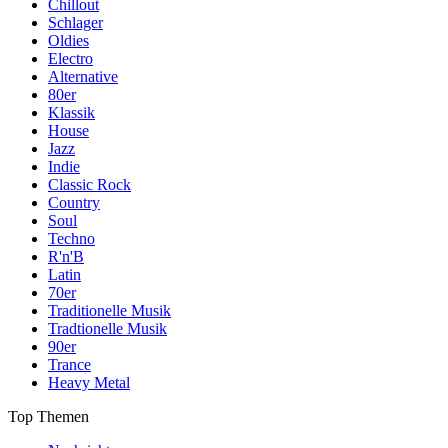
Chillout
Schlager
Oldies
Electro
Alternative
80er
Klassik
House
Jazz
Indie
Classic Rock
Country
Soul
Techno
R'n'B
Latin
70er
Traditionelle Musik
Tradtionelle Musik
90er
Trance
Heavy Metal
Top Themen