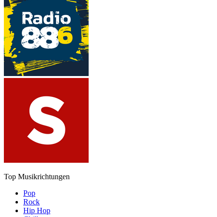
Top Musikrichtungen
Pop
Rock
Hip Hop