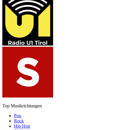
Top Musikrichtungen
Pop
Rock
Hip Hop