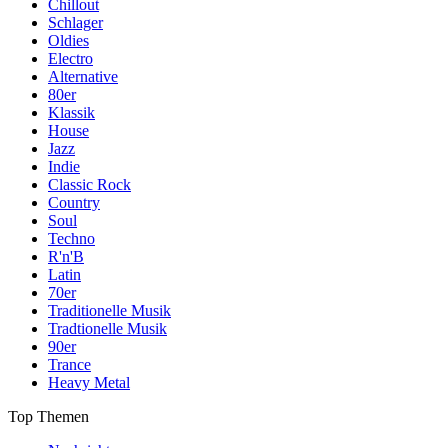
Chillout
Schlager
Oldies
Electro
Alternative
80er
Klassik
House
Jazz
Indie
Classic Rock
Country
Soul
Techno
R'n'B
Latin
70er
Traditionelle Musik
Tradtionelle Musik
90er
Trance
Heavy Metal
Top Themen