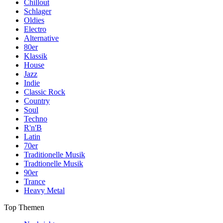
Chillout
Schlager
Oldies
Electro
Alternative
80er
Klassik
House
Jazz
Indie
Classic Rock
Country
Soul
Techno
R'n'B
Latin
70er
Traditionelle Musik
Tradtionelle Musik
90er
Trance
Heavy Metal
Top Themen