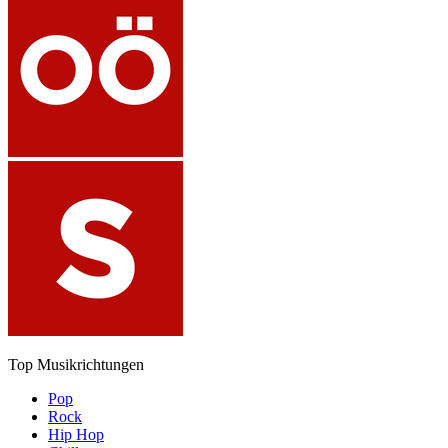
Top Musikrichtungen
Pop
Rock
Hip Hop