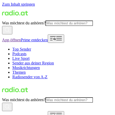
Zum Inhalt springen
Was möchtest du anhören?
App öffnen
Prime entdecken
Top Sender
Podcasts
Live Sport
Sender aus deiner Region
Musikrichtungen
Themen
Radiosender von A-Z
Was möchtest du anhören?