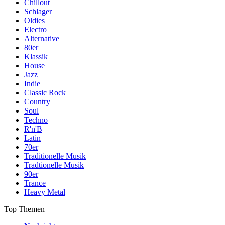
Chillout
Schlager
Oldies
Electro
Alternative
80er
Klassik
House
Jazz
Indie
Classic Rock
Country
Soul
Techno
R'n'B
Latin
70er
Traditionelle Musik
Tradtionelle Musik
90er
Trance
Heavy Metal
Top Themen