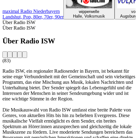
maximal Radio Niederbayern
wipperwelle
vol
Halle, Volksmusik
Augsburg
Landshut, Pop, 80er, 70er, 90er
Über Radio ISW
Über Radio ISW
Über Radio ISW
(83)
Radio ISW, ein regionaler Radiosender in Bayern, ist bekannt für
seine enge Verbundenheit mit der Gemeinschaft und sein vielseitiges
Programm, das eine Mischung aus Musik, lokalen Nachrichten und
Unterhaltung bietet. Der Sender spiegelt das Lebensgefühl und die
Interessen der Menschen in seiner Sendeumgebung wider und ist
eine wichtige Stimme in der Region.
Die Musikauswahl von Radio ISW umfasst eine breite Palette von
Genres, von aktuellen Hits bis hin zu beliebten Evergreens. Diese
musikalische Vielfalt ermöglicht es dem Sender, ein breites
Spektrum an Hörer:innen anzusprechen und gleichzeitig die lokale
Musikszene zu fördern. Live moderierte Sendungen bereichern das
Programm mit persönlichen Interaktionen und schaffen eine direkte