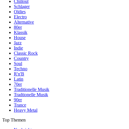
Chillout
Schlager
Oldies
Electro
Alternative
80er
Klassik
House
Jazz
Indie
Classic Rock
Country
Soul
Techno
R'n'B
Latin
70er
Traditionelle Musik
Tradtionelle Musik
90er
Trance
Heavy Metal
Top Themen