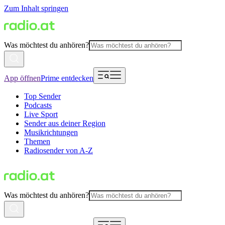
Zum Inhalt springen
Was möchtest du anhören?
App öffnen
Prime entdecken
Top Sender
Podcasts
Live Sport
Sender aus deiner Region
Musikrichtungen
Themen
Radiosender von A-Z
Was möchtest du anhören?