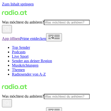
Zum Inhalt springen
Was möchtest du anhören?
App öffnen
Prime entdecken
Top Sender
Podcasts
Live Sport
Sender aus deiner Region
Musikrichtungen
Themen
Radiosender von A-Z
Was möchtest du anhören?