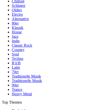
Chillout
Schlager
Oldies
Electro
Alternative
80er
Klassik
House
Jazz
Indie
Classic Rock
Country
Soul
Techno
R'n'B
Latin
70er
Tradtionelle Musik
Traditionelle Musik
90er
Trance
Heavy Metal
Top Themen