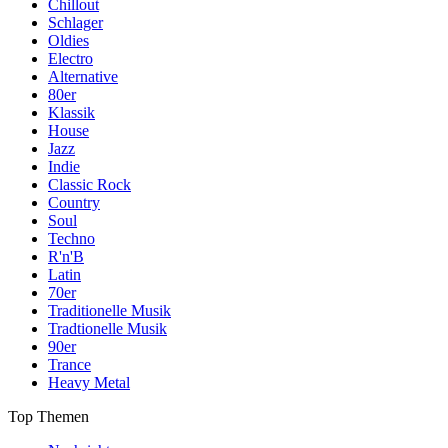
Chillout
Schlager
Oldies
Electro
Alternative
80er
Klassik
House
Jazz
Indie
Classic Rock
Country
Soul
Techno
R'n'B
Latin
70er
Traditionelle Musik
Tradtionelle Musik
90er
Trance
Heavy Metal
Top Themen