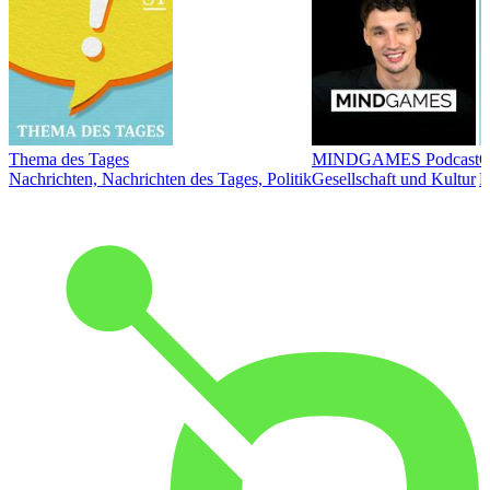
Thema des Tages
MINDGAMES Podcast
Ö
Nachrichten, Nachrichten des Tages, Politik
Gesellschaft und Kultur
N