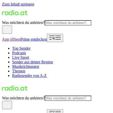
Zum Inhalt springen
Was möchtest du anhören?
App öffnen
Prime entdecken
Top Sender
Podcasts
Live Sport
Sender aus deiner Region
Musikrichtungen
Themen
Radiosender von A-Z
Was möchtest du anhören?