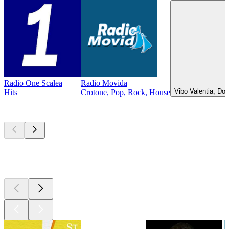
Radio One Scalea
Radio Movida
r
Vibo Valentia, Do
Hits
Crotone, Pop, Rock, House
Top
Podcasts
Top
Podcasts
Top
Podcasts