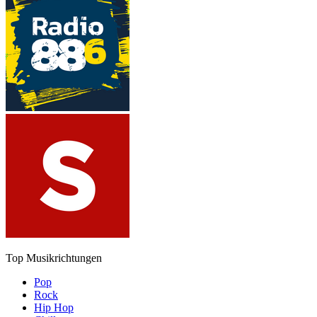
Top Musikrichtungen
Pop
Rock
Hip Hop