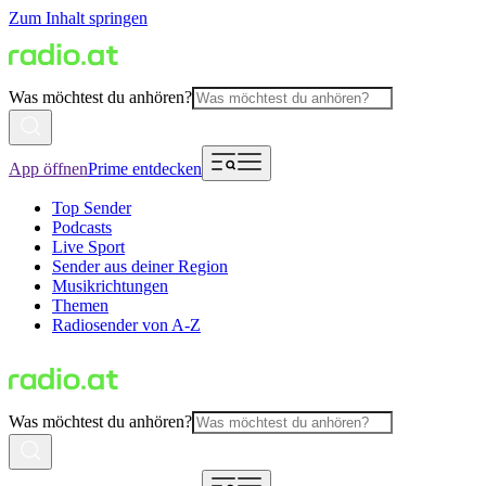
Zum Inhalt springen
Was möchtest du anhören?
App öffnen
Prime entdecken
Top Sender
Podcasts
Live Sport
Sender aus deiner Region
Musikrichtungen
Themen
Radiosender von A-Z
Was möchtest du anhören?