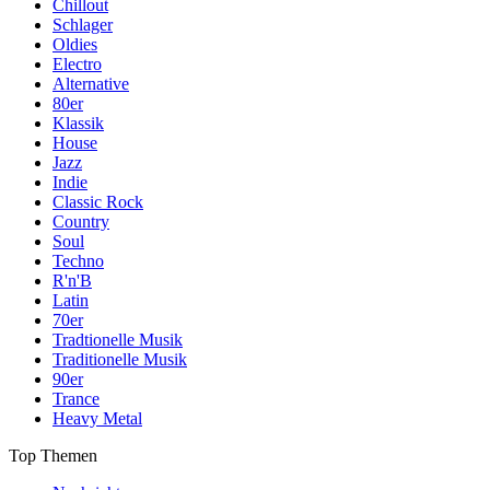
Chillout
Schlager
Oldies
Electro
Alternative
80er
Klassik
House
Jazz
Indie
Classic Rock
Country
Soul
Techno
R'n'B
Latin
70er
Tradtionelle Musik
Traditionelle Musik
90er
Trance
Heavy Metal
Top Themen