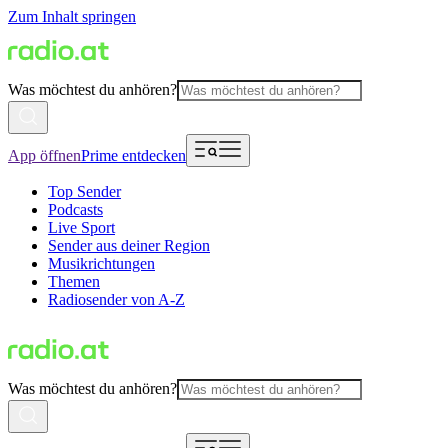
Zum Inhalt springen
Was möchtest du anhören?
App öffnen
Prime entdecken
Top Sender
Podcasts
Live Sport
Sender aus deiner Region
Musikrichtungen
Themen
Radiosender von A-Z
Was möchtest du anhören?