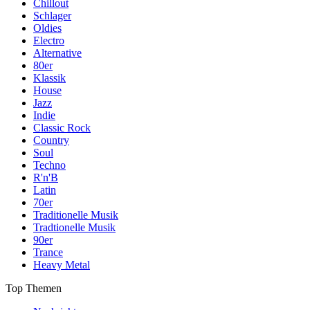
Chillout
Schlager
Oldies
Electro
Alternative
80er
Klassik
House
Jazz
Indie
Classic Rock
Country
Soul
Techno
R'n'B
Latin
70er
Traditionelle Musik
Tradtionelle Musik
90er
Trance
Heavy Metal
Top Themen