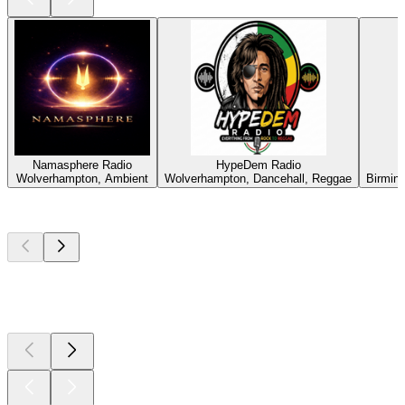
Namasphere Radio
HypeDem Radio
Wolverhampton, Ambient
Wolverhampton, Dancehall, Reggae
Birmin
Top
Podcasts
Top
Podcasts
Top
Podcasts