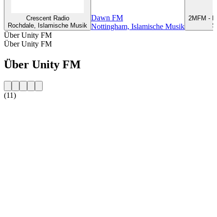
Dawn FM
Crescent Radio
2MFM - M
Rochdale, Islamische Musik
S
Nottingham, Islamische Musik
Über Unity FM
Über Unity FM
Über Unity FM
(11)
Sender-Website