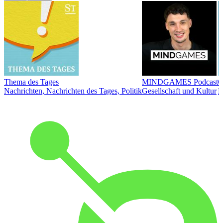
Thema des Tages
MINDGAMES Podcast
Ö
Nachrichten, Nachrichten des Tages, Politik
Gesellschaft und Kultur
N