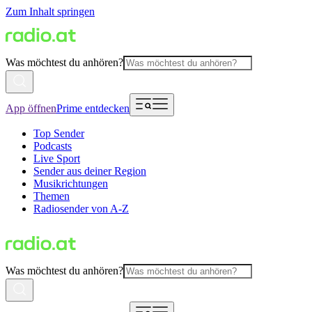
Zum Inhalt springen
Was möchtest du anhören?
App öffnen
Prime entdecken
Top Sender
Podcasts
Live Sport
Sender aus deiner Region
Musikrichtungen
Themen
Radiosender von A-Z
Was möchtest du anhören?