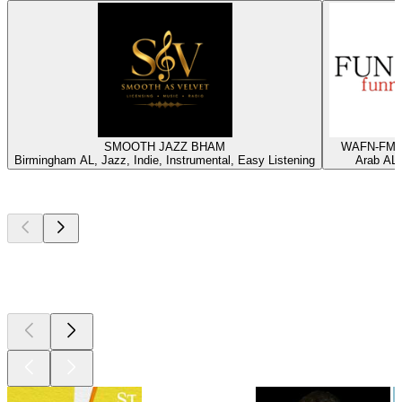
SMOOTH JAZZ BHAM
WAFN-FM -
Birmingham AL, Jazz, Indie, Instrumental, Easy Listening
Arab AL,
Top
Podcasts
Top
Podcasts
Top
Podcasts