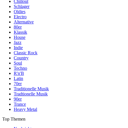
Chillout
Schlager
Oldies
Electro
Alternative
80er
Klassik
House
Jazz
Indie
Classic Rock
Country
Soul
Techno
R'n'B
Latin
70er
Traditionelle Musik
Tradtionelle Musik
90er
Trance
Heavy Metal
Top Themen