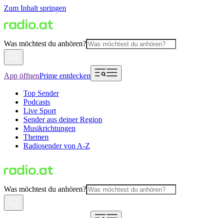
Zum Inhalt springen
Was möchtest du anhören?
App öffnen
Prime entdecken
Top Sender
Podcasts
Live Sport
Sender aus deiner Region
Musikrichtungen
Themen
Radiosender von A-Z
Was möchtest du anhören?