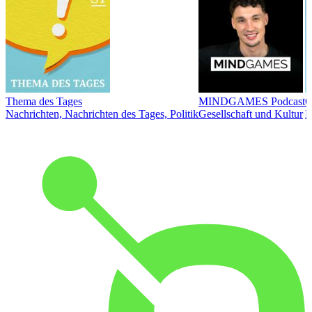
Thema des Tages
MINDGAMES Podcast
Ö
Nachrichten, Nachrichten des Tages, Politik
Gesellschaft und Kultur
N