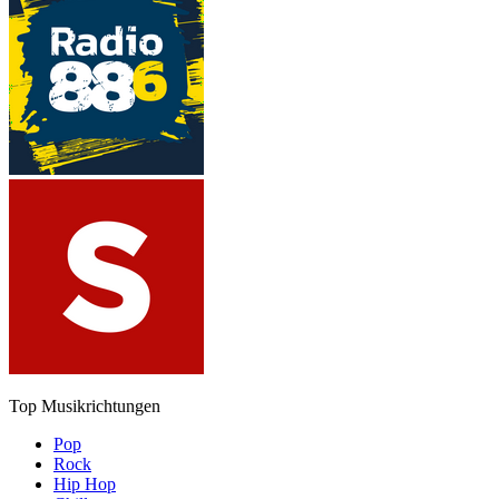
Top Musikrichtungen
Pop
Rock
Hip Hop