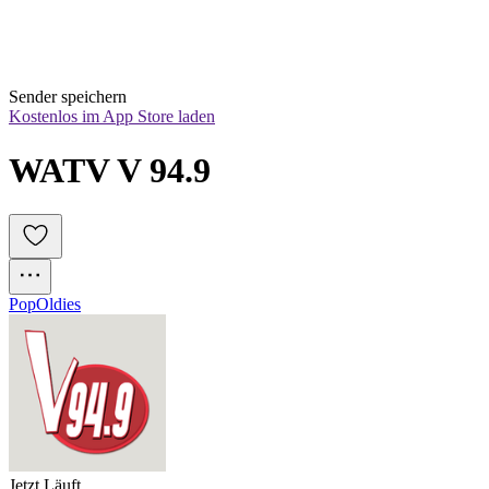
Sender speichern
Kostenlos im App Store laden
WATV V 94.9
Pop
Oldies
Jetzt Läuft