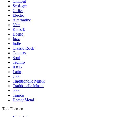
Chillout
Schlager
Oldies
Electro
Alternative
80er
Klassik
House
Jazz
Indie
Classic Rock
Country
Soul
Techno
R'n'B
Latin
70er
Traditionelle Musik
Tradtionelle Musik
90er
Trance
Heavy Metal
Top Themen