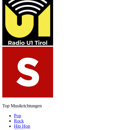
Top Musikrichtungen
Pop
Rock
Hip Hop