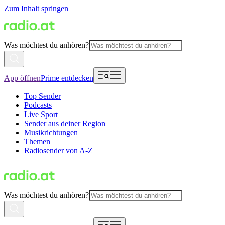
Zum Inhalt springen
Was möchtest du anhören?
App öffnen
Prime entdecken
Top Sender
Podcasts
Live Sport
Sender aus deiner Region
Musikrichtungen
Themen
Radiosender von A-Z
Was möchtest du anhören?