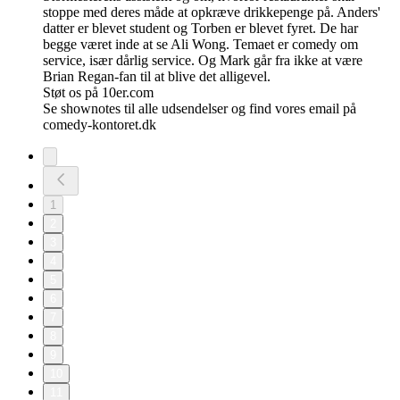
stoppe med deres måde at opkræve drikkepenge på. Anders'
datter er blevet student og Torben er blevet fyret. De har
begge været inde at se Ali Wong. Temaet er comedy om
service, især dårlig service. Og Mark går fra ikke at være
Brian Regan-fan til at blive det alligevel.
Støt os på 10er.com
Se shownotes til alle udsendelser og find vores email på
comedy-kontoret.dk
1
2
3
4
5
6
7
8
9
10
11