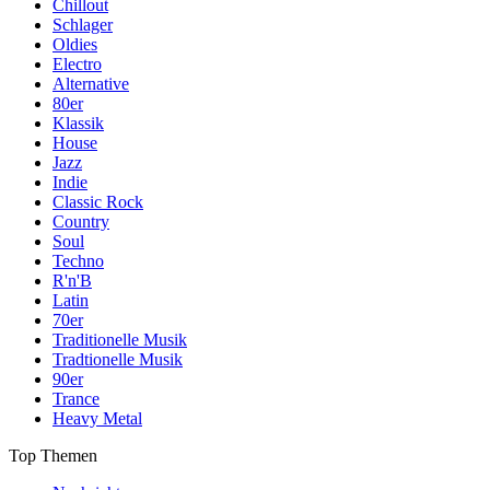
Chillout
Schlager
Oldies
Electro
Alternative
80er
Klassik
House
Jazz
Indie
Classic Rock
Country
Soul
Techno
R'n'B
Latin
70er
Traditionelle Musik
Tradtionelle Musik
90er
Trance
Heavy Metal
Top Themen