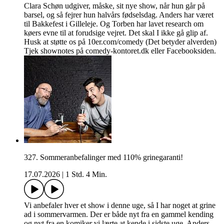
Clara Schøn udgiver, måske, sit nye show, når hun går på
barsel, og så fejrer hun halvårs fødselsdag. Anders har været
til Bakkefest i Gilleleje. Og Torben har lavet research om
køers evne til at forudsige vejret. Det skal I ikke gå glip af.
Husk at støtte os på 10er.com/comedy (Det betyder alverden)
Tjek shownotes på comedy-kontoret.dk eller Facebooksiden.
327. Sommeranbefalinger med 110% grinegaranti!
17.07.2026
|
1 Std. 4 Min.
Vi anbefaler hver et show i denne uge, så I har noget at grine
ad i sommervarmen. Der er både nyt fra en gammel kending
og nyt fra en komiker vi lærte at kende i sidste uge. Anders