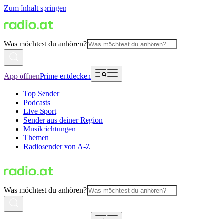
Zum Inhalt springen
Was möchtest du anhören?
App öffnen
Prime entdecken
Top Sender
Podcasts
Live Sport
Sender aus deiner Region
Musikrichtungen
Themen
Radiosender von A-Z
Was möchtest du anhören?