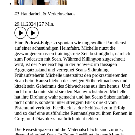
#3 Handarbeit & Verkehrschaos
29.11.2024
|
27 Min.
Eine Podcast-Folge so spontan wie ungewollter Parkdienst
auf einer achtstündigen Heimfahrt. Michelle nutzt die
gezwungenermassen trainingsfreie Zeit bestmöglich; nämlich
zum Podcasten mit Sean. Während Killington zugeschneit
wird, ist der Niederschlag in der Schweiz im flüssigen
Aggregatzustand und verregnet Seans Skitraining.
Frühaufsteherin Michelle unterstützt den prokrastinierenden
Sean beim Rausschieben des ewigen Skibereitmachens und
kitzelt sein Geheimnis des Skiwachsens aus ihm heraus. Und
nicht nur da unterstützt sie den Nachwuchsfahrer: Michelle
hat ihre Drohung wahr gemacht und hat Seans Saisonauftakt
nicht online, sondern unter strengem Blick direkt vom
Pistenrand verfolgt. Feedback ist der Schlüssel zum Erfolg
und so darf eine ausführliche Rennanalyse zu ihren Rennen in
Gurgl und Diavolezza natürlich nicht fehlen.
Die Reisestrapazen und die Materialschlacht sind zurück,
diesmal aber bei Sean. In Folge 3 erfährst du was Moguls,