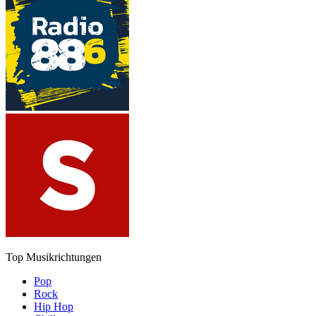
Top Musikrichtungen
Pop
Rock
Hip Hop