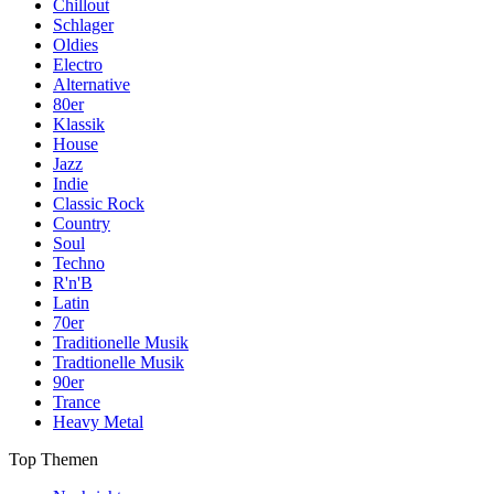
Chillout
Schlager
Oldies
Electro
Alternative
80er
Klassik
House
Jazz
Indie
Classic Rock
Country
Soul
Techno
R'n'B
Latin
70er
Traditionelle Musik
Tradtionelle Musik
90er
Trance
Heavy Metal
Top Themen