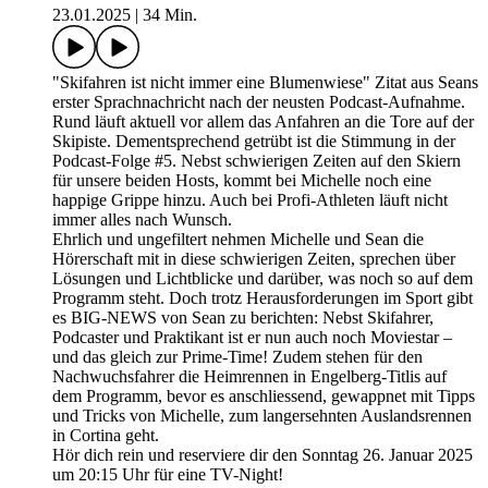
23.01.2025
|
34 Min.
"Skifahren ist nicht immer eine Blumenwiese" Zitat aus Seans
erster Sprachnachricht nach der neusten Podcast-Aufnahme.
Rund läuft aktuell vor allem das Anfahren an die Tore auf der
Skipiste. Dementsprechend getrübt ist die Stimmung in der
Podcast-Folge #5. Nebst schwierigen Zeiten auf den Skiern
für unsere beiden Hosts, kommt bei Michelle noch eine
happige Grippe hinzu. Auch bei Profi-Athleten läuft nicht
immer alles nach Wunsch.
Ehrlich und ungefiltert nehmen Michelle und Sean die
Hörerschaft mit in diese schwierigen Zeiten, sprechen über
Lösungen und Lichtblicke und darüber, was noch so auf dem
Programm steht. Doch trotz Herausforderungen im Sport gibt
es BIG-NEWS von Sean zu berichten: Nebst Skifahrer,
Podcaster und Praktikant ist er nun auch noch Moviestar –
und das gleich zur Prime-Time! Zudem stehen für den
Nachwuchsfahrer die Heimrennen in Engelberg-Titlis auf
dem Programm, bevor es anschliessend, gewappnet mit Tipps
und Tricks von Michelle, zum langersehnten Auslandsrennen
in Cortina geht.
Hör dich rein und reserviere dir den Sonntag 26. Januar 2025
um 20:15 Uhr für eine TV-Night!