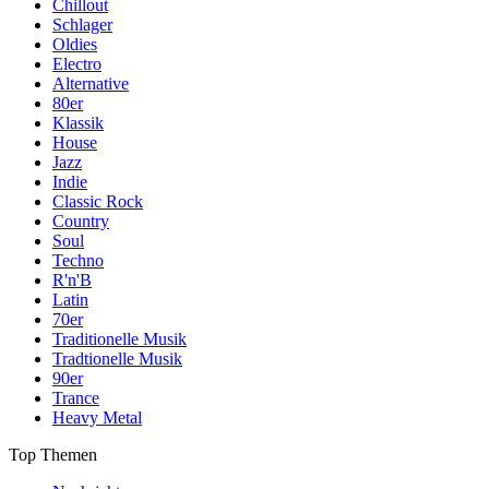
Chillout
Schlager
Oldies
Electro
Alternative
80er
Klassik
House
Jazz
Indie
Classic Rock
Country
Soul
Techno
R'n'B
Latin
70er
Traditionelle Musik
Tradtionelle Musik
90er
Trance
Heavy Metal
Top Themen