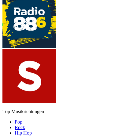
Top Musikrichtungen
Pop
Rock
Hip Hop