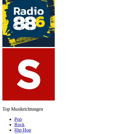
Top Musikrichtungen
Pop
Rock
Hip Hop