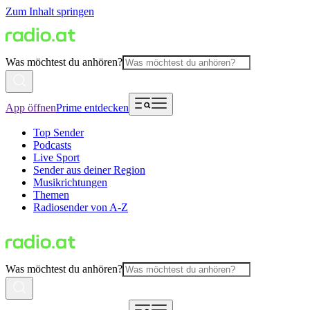
Zum Inhalt springen
Was möchtest du anhören?
App öffnen
Prime entdecken
Top Sender
Podcasts
Live Sport
Sender aus deiner Region
Musikrichtungen
Themen
Radiosender von A-Z
Was möchtest du anhören?