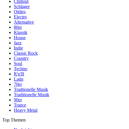
Chillout
Schlager
Oldies
Electro
Alternative
80er
Klassik
House
Jazz
Indie
Classic Rock
Country
Soul
Techno
R'n'B
Latin
70er
Tradtionelle Musik
Traditionelle Musik
90er
Trance
Heavy Metal
Top Themen