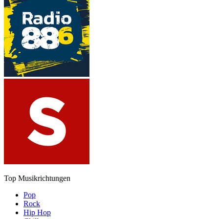
Top Musikrichtungen
Pop
Rock
Hip Hop