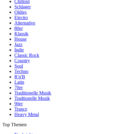
Chillout
Schlager
Oldies
Electro
Alternative
80er
Klassik
House
Jazz
Indie
Classic Rock
Country
Soul
Techno
R'n'B
Latin
70er
Traditionelle Musik
Tradtionelle Musik
90er
Trance
Heavy Metal
Top Themen