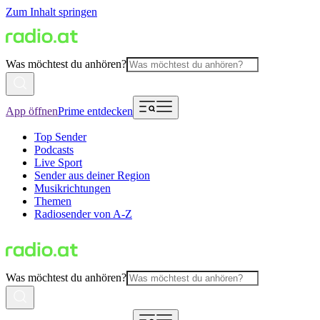
Zum Inhalt springen
Was möchtest du anhören?
App öffnen
Prime entdecken
Top Sender
Podcasts
Live Sport
Sender aus deiner Region
Musikrichtungen
Themen
Radiosender von A-Z
Was möchtest du anhören?