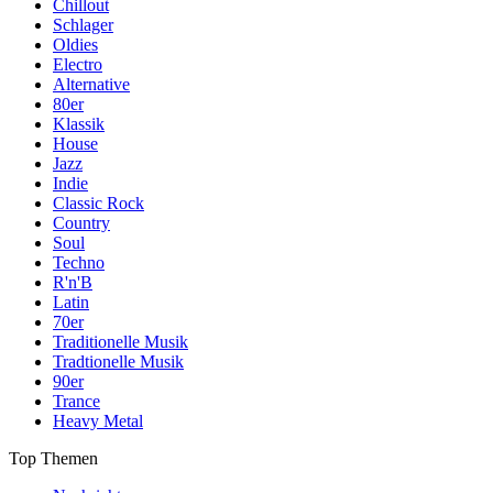
Chillout
Schlager
Oldies
Electro
Alternative
80er
Klassik
House
Jazz
Indie
Classic Rock
Country
Soul
Techno
R'n'B
Latin
70er
Traditionelle Musik
Tradtionelle Musik
90er
Trance
Heavy Metal
Top Themen