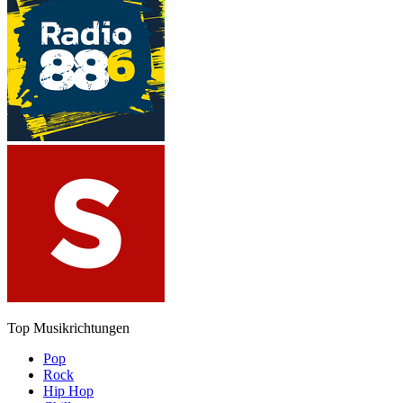
Top Musikrichtungen
Pop
Rock
Hip Hop