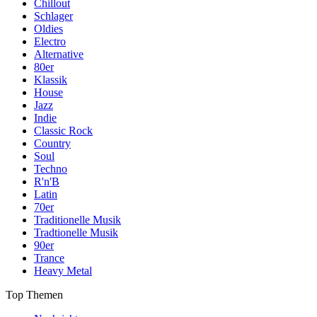
Chillout
Schlager
Oldies
Electro
Alternative
80er
Klassik
House
Jazz
Indie
Classic Rock
Country
Soul
Techno
R'n'B
Latin
70er
Traditionelle Musik
Tradtionelle Musik
90er
Trance
Heavy Metal
Top Themen