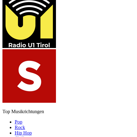
Top Musikrichtungen
Pop
Rock
Hip Hop