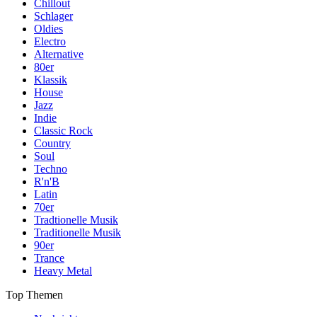
Chillout
Schlager
Oldies
Electro
Alternative
80er
Klassik
House
Jazz
Indie
Classic Rock
Country
Soul
Techno
R'n'B
Latin
70er
Tradtionelle Musik
Traditionelle Musik
90er
Trance
Heavy Metal
Top Themen