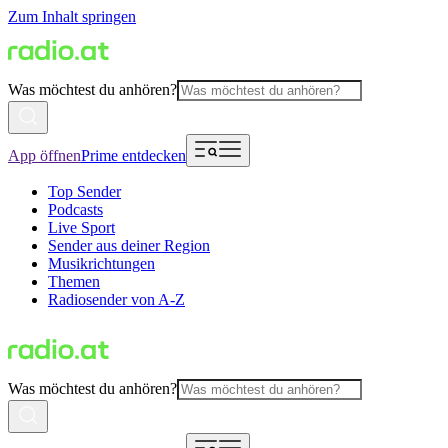
Zum Inhalt springen
Was möchtest du anhören?
App öffnen
Prime entdecken
Top Sender
Podcasts
Live Sport
Sender aus deiner Region
Musikrichtungen
Themen
Radiosender von A-Z
Was möchtest du anhören?