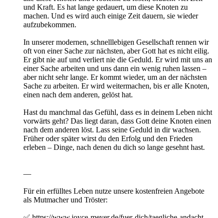
und Kraft. Es hat lange gedauert, um diese Knoten zu
machen. Und es wird auch einige Zeit dauern, sie wieder
aufzubekommen.
In unserer modernen, schnelllebigen Gesellschaft rennen wir
oft von einer Sache zur nächsten, aber Gott hat es nicht eilig.
Er gibt nie auf und verliert nie die Geduld. Er wird mit uns an
einer Sache arbeiten und uns dann ein wenig ruhen lassen –
aber nicht sehr lange. Er kommt wieder, um an der nächsten
Sache zu arbeiten. Er wird weitermachen, bis er alle Knoten,
einen nach dem anderen, gelöst hat.
Hast du manchmal das Gefühl, dass es in deinem Leben nicht
vorwärts geht? Das liegt daran, dass Gott deine Knoten einen
nach dem anderen löst. Lass seine Geduld in dir wachsen.
Früher oder später wirst du den Erfolg und den Frieden
erleben – Dinge, nach denen du dich so lange gesehnt hast.
—
Für ein erfülltes Leben nutze unsere kostenfreien Angebote
als Mutmacher und Tröster:
✅ https://www.joyce-meyer.de/fuer-dich/taegliche-andacht-