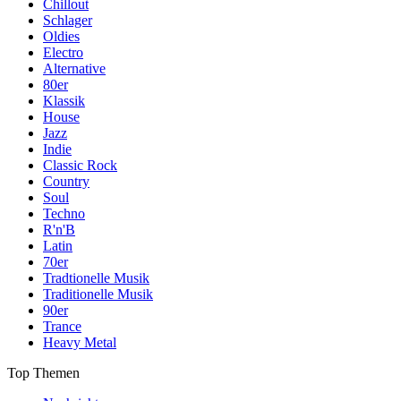
Chillout
Schlager
Oldies
Electro
Alternative
80er
Klassik
House
Jazz
Indie
Classic Rock
Country
Soul
Techno
R'n'B
Latin
70er
Tradtionelle Musik
Traditionelle Musik
90er
Trance
Heavy Metal
Top Themen