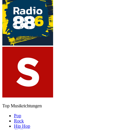
Top Musikrichtungen
Pop
Rock
Hip Hop